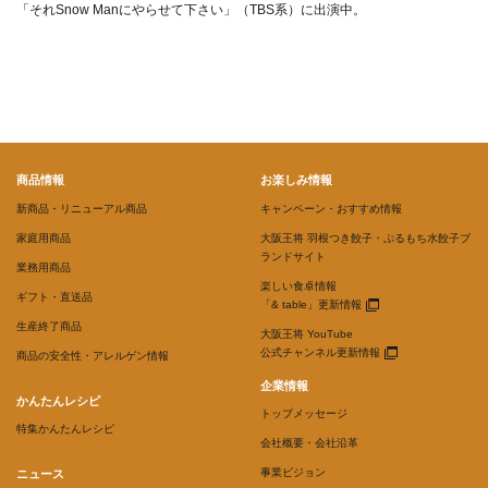
「それSnow Manにやらせて下さい」（TBS系）に出演中。
商品情報
お楽しみ情報
新商品・リニューアル商品
キャンペーン・おすすめ情報
家庭用商品
大阪王将 羽根つき餃子・ぷるもち水餃子ブ
ランドサイト
業務用商品
楽しい食卓情報
ギフト・直送品
「& table」更新情報
生産終了商品
大阪王将 YouTube
公式チャンネル更新情報
商品の安全性・アレルゲン情報
企業情報
かんたんレシピ
トップメッセージ
特集かんたんレシピ
会社概要・会社沿革
事業ビジョン
ニュース