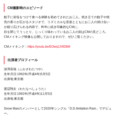
CM撮影時のエピソード
餃子に岩塩をつけて食べる体験を初めてされたお二人。焼き立ての餃子や焼
売の香りが広がるスタジオで、リズミカルな音楽とともにお二人の掛け合い
が繰り広げられる内容で、昨年に続き印象的なCMに。
目を閉じてうっとり、じっくり味わっているお二人の顔はCMの見どころ。
CMメイキング映像も公開しておりますので、ぜひご覧ください。
CMメイキング：
https://youtu.be/EOwq1X9DtiM
出演者プロフィール
深澤辰哉（ふかざわたつや）
生年月日:1992年(平成4年)5月5日
出身地:東京都
渡辺翔太（わたなべしょうた）
生年月日:1992年(平成4年)11月5日
出身地:東京都
Snow Manのメンバーとして2020年シングル「D.D./Imitation Rain」でデビュ
ー。