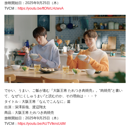
放映開始日：2025年9月25日（木）
TVCM：
https://youtu.be/ftONrLHzwvA
でかい、うまい、ご飯が進む『大阪王将 たれつき肉焼売』。“肉焼売”と書い
て、なぜ“にくしゅうまい”と読むのか、その理由は・・・？
タイトル：大阪王将「なんでこんなに」篇
出演：深澤辰哉、渡辺翔太
商品：大阪王将 たれつき肉焼売
放映開始日：2025年9月25日（木）
TVCM：
https://youtu.be/AUTVIknsUdM