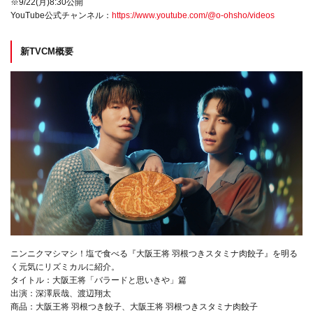
※9/22(月)8:30公開
YouTube公式チャンネル：
https://www.youtube.com/@o-ohsho/videos
新TVCM概要
ニンニクマシマシ！塩で食べる『大阪王将 羽根つきスタミナ肉餃子』を明る
く元気にリズミカルに紹介。
タイトル：大阪王将「バラードと思いきや」篇
出演：深澤辰哉、渡辺翔太
商品：大阪王将 羽根つき餃子、大阪王将 羽根つきスタミナ肉餃子