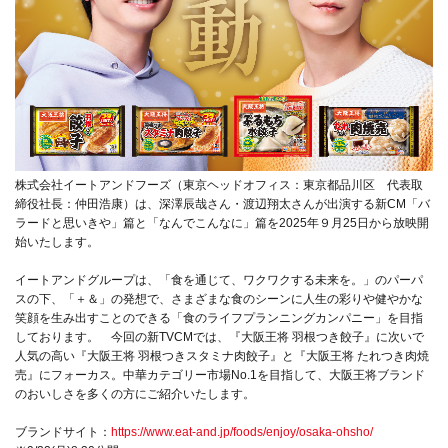
株式会社イートアンドフーズ（東京ヘッドオフィス：東京都品川区 代表取
締役社長：仲田浩康）は、深澤辰哉さん・渡辺翔太さんが出演する新CM「バ
ラードと思いきや」篇と「なんでこんなに」篇を2025年９月25日から放映開
始いたします。
イートアンドグループは、「食を通じて、ワクワクする未来を。」のパーパ
スの下、「＋＆」の発想で、さまざまな食のシーンに人生の彩りや健やかな
笑顔を生み出すことのできる「食のライフプランニングカンパニー」を目指
しております。 今回の新TVCMでは、『大阪王将 羽根つき餃子』に次いで
人気の高い『大阪王将 羽根つきスタミナ肉餃子』と『大阪王将 たれつき肉焼
売』にフォーカス。中華カテゴリー市場No.1を目指して、大阪王将ブランド
のおいしさを多くの方にご紹介いたします。
ブランドサイト：
https://www.eat-and.jp/foods/enjoy/osaka-ohsho/