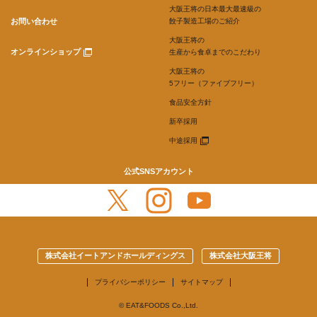
大阪王将の日本最大最速級の
お問い合わせ
餃子製造工場のご紹介
大阪王将の
オンラインショップ
生産から食卓までのこだわり
大阪王将の
5フリー（ファイブフリー）
食品安全方針
新卒採用
中途採用
公式SNSアカウント
株式会社イートアンドホールディングス
株式会社大阪王将
プライバシーポリシー
サイトマップ
© EAT&FOODS Co.,Ltd.