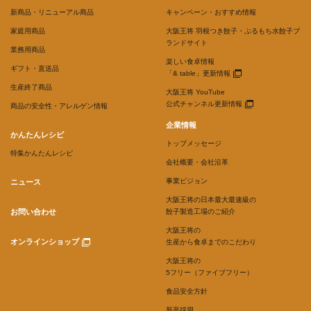
新商品・リニューアル商品
キャンペーン・おすすめ情報
家庭用商品
大阪王将 羽根つき餃子・ぷるもち水餃子ブ
ランドサイト
業務用商品
楽しい食卓情報
ギフト・直送品
「& table」更新情報
生産終了商品
大阪王将 YouTube
公式チャンネル更新情報
商品の安全性・アレルゲン情報
企業情報
かんたんレシピ
トップメッセージ
特集かんたんレシピ
会社概要・会社沿革
事業ビジョン
ニュース
大阪王将の日本最大最速級の
お問い合わせ
餃子製造工場のご紹介
大阪王将の
オンラインショップ
生産から食卓までのこだわり
大阪王将の
5フリー（ファイブフリー）
食品安全方針
新卒採用