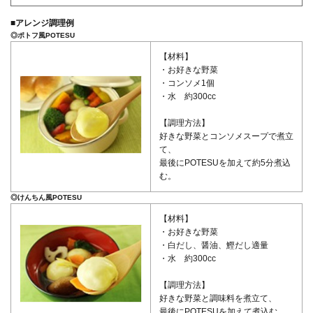
■アレンジ調理例
◎ポトフ風POTESU
【材料】
・お好きな野菜
・コンソメ1個
・水 約300cc
【調理方法】
好きな野菜とコンソメスープで煮立
て、
最後にPOTESUを加えて約5分煮込
む。
◎けんちん風POTESU
【材料】
・お好きな野菜
・白だし、醤油、鰹だし適量
・水 約300cc
【調理方法】
好きな野菜と調味料を煮立て、
最後にPOTESUを加えて煮込む。