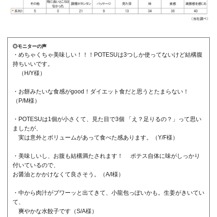
◎モニターの声
・めちゃくちゃ美味しい！！！POTESUは3つしか使ってないけど結構腹
持ちいいです。
（H/Y様）
・お餅みたいな食感がgood！ダイエット食だと思うとたまらない！
（P/M様）
・POTESUは1個が小さくて、見た目で3個 「え？足りるの？」って思い
ましたが、
実は意外とボリュームがあって食べた感あります。（Y/F様）
・美味しいし、お腹も結構満たされます！ ポテス自体に味がしっかり
付いているので、
お醤油とかかけなくて良さそう。（A/I様）
・中から肉汁がブワーッと出てきて、小龍包っぽいかも。生姜がきいてい
て、
爽やかな水餃子です（S/A様）