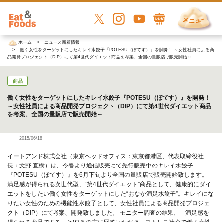
ホーム
ニュース新着情報
働く女性をターゲットにしたキレイ水餃子『POTESU（ぽてす）』を開発！ ～女性社員による商
品開発プロジェクト（DIP）にて第4世代ダイエット商品を考案、全国の量販店で販売開始～
商品
働く女性をターゲットにしたキレイ水餃子『POTESU（ぽてす）』を開発！
～女性社員による商品開発プロジェクト（DIP）にて第4世代ダイエット商品
を考案、全国の量販店で販売開始～
2015/06/18
イートアンド株式会社（東京ヘッドオフィス：東京都港区、代表取締役社
長：文野 直樹）は、今春より通信販売にて先行販売中のキレイ水餃子
『POTESU（ぽてす）』を6月下旬より全国の量販店で販売開始致します。
満足感が得られる次世代型、“第4世代ダイエット”商品として、健康的にダイ
エットをしたい働く女性をターゲットにした“おなか満足水餃子”。キレイにな
りたい女性のための機能性水餃子として、女性社員による商品開発プロジェ
クト（DIP）にて考案、開発致しました。 モニター調査の結果、「満足感を