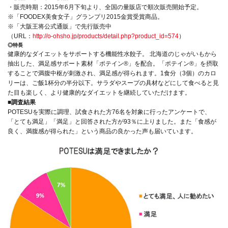
・販売時期：2015年6月下旬より、全国の量販店で順次販売開始予定。
※「FOODEX美食女子」グランプリ2015金賞受賞商品。
※「大阪王将公式通販」で先行販売中
（URL：
http://o-ohsho.jp/products/detail.php?product_id=574
）
◎特長
健康的なダイエットをサポートする機能性水餃子。 北海道のじゃがいもから
抽出した、満足感サポート素材「ポテイン®」を配合。「ポテイン®」を摂取
することで満腹中枢が刺激され、満足感が得られます。1食分（3個）のカロ
リーは、ご飯1杯分の半分以下。サラダやスープの具材などにして食べると見
た目も楽しく、より健康的なダイエットを継続していただけます。
■調査結果
POTESUを実際に調理、試食された方76名を対象に行ったアンケートで、
「とても満足」「満足」と回答された方が93％に上りました。また「食感が
良く、満腹感が得られた」という商品の良かった声も届いています。