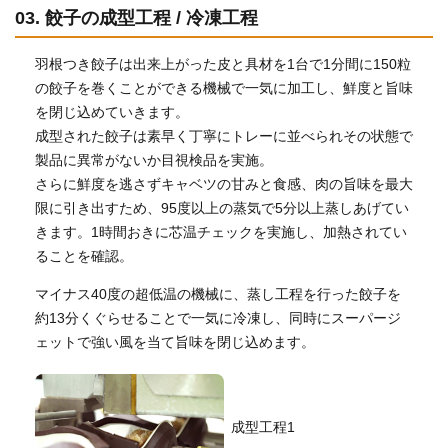
03. 餃子の成型工程 / 冷凍工程
羽根つき餃子は出来上がった皮と具材を1台で1分間に150粒
の餃子を巻くことができる機械で一気に加工し、
鮮度と旨味
を閉じ込めていきます。
成型された餃子は素早く丁寧にトレーに並べられその状態で
製品に異常がないか目視検品を実施。
さらに鮮度を逃さずキャベツの甘みと食感、肉の旨味を最大
限に引き出すため、
95度以上の蒸気で5分以上蒸しあげてい
きます。1時間おきに芯温チェックを実施し、加熱されてい
ることを確認。
マイナス40度の超低温の機械に、蒸し工程を行った餃子を
約13分くぐらせることで一気に冷凍し、同時にスーパージ
ェットで強い風を当て旨味を閉じ込めます。
成型工程1