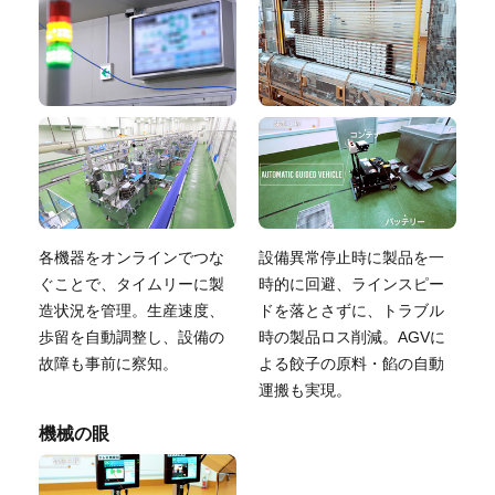
各機器をオンラインでつな
設備異常停止時に製品を一
ぐことで、
タイムリーに製
時的に回避、ラインスピー
造状況を管理。生産速度、
ドを落とさずに、トラブル
歩留を自動調整し、設備の
時の製品ロス削減。AGVに
故障も事前に察知。
よる餃子の原料・餡の自動
運搬も実現。
機械の眼