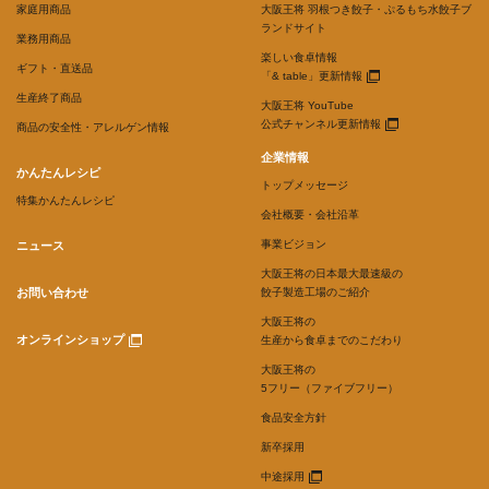
家庭用商品
大阪王将 羽根つき餃子・ぷるもち水餃子ブ
ランドサイト
業務用商品
楽しい食卓情報
ギフト・直送品
「& table」更新情報
生産終了商品
大阪王将 YouTube
公式チャンネル更新情報
商品の安全性・アレルゲン情報
企業情報
かんたんレシピ
トップメッセージ
特集かんたんレシピ
会社概要・会社沿革
事業ビジョン
ニュース
大阪王将の日本最大最速級の
お問い合わせ
餃子製造工場のご紹介
大阪王将の
オンラインショップ
生産から食卓までのこだわり
大阪王将の
5フリー（ファイブフリー）
食品安全方針
新卒採用
中途採用