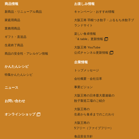
商品情報
お楽しみ情報
新商品・リニューアル商品
キャンペーン・おすすめ情報
家庭用商品
大阪王将 羽根つき餃子・ぷるもち水餃子ブ
ランドサイト
業務用商品
楽しい食卓情報
ギフト・直送品
「& table」更新情報
生産終了商品
大阪王将 YouTube
公式チャンネル更新情報
商品の安全性・アレルゲン情報
企業情報
かんたんレシピ
トップメッセージ
特集かんたんレシピ
会社概要・会社沿革
事業ビジョン
ニュース
大阪王将の日本最大最速級の
お問い合わせ
餃子製造工場のご紹介
大阪王将の
オンラインショップ
生産から食卓までのこだわり
大阪王将の
5フリー（ファイブフリー）
食品安全方針