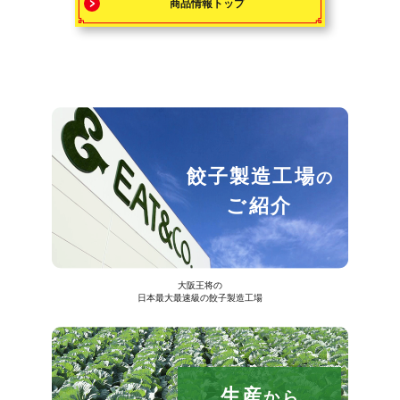
商品情報トップ
餃子製造工場
の
ご紹介
大阪王将の
日本最大最速級の餃子製造工場
生産
から