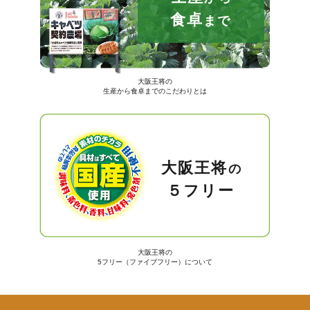
食卓
まで
大阪王将の
生産から食卓までのこだわりとは
大阪王将
の
５フリー
大阪王将の
5フリー（ファイブフリー）について