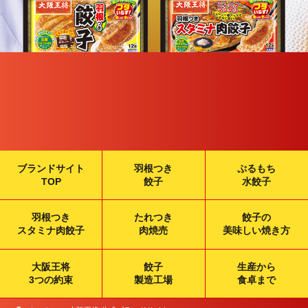
ブランドサイト
羽根つき
ぷるもち
TOP
餃子
水餃子
羽根つき
たれつき
餃子の
スタミナ肉餃子
肉焼売
美味しい焼き方
大阪王将
餃子
生産から
3つの約束
製造工場
食卓まで