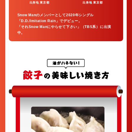
出⾝地 東京都
出⾝地 東京都
Snow Manのメンバーとして2020年シングル
「D.D./Imitation Rain」でデビュー。
「それSnow Manにやらせて下さい」（TBS系）に出演
中。