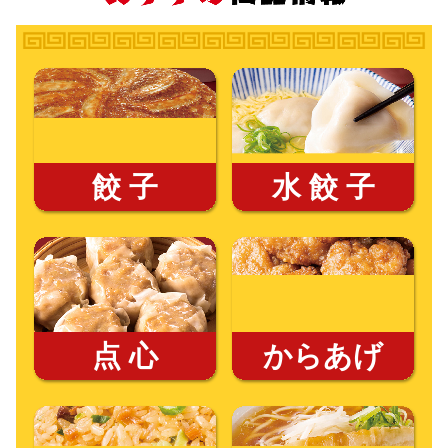
餃 子
水 餃 子
点 心
からあげ