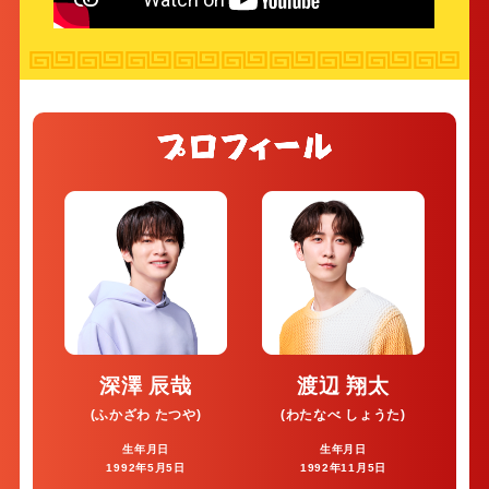
深澤 辰哉
渡辺 翔太
(ふかざわ たつや)
(わたなべ しょうた)
生年月日
生年月日
1992年5⽉5⽇
1992年11月5日