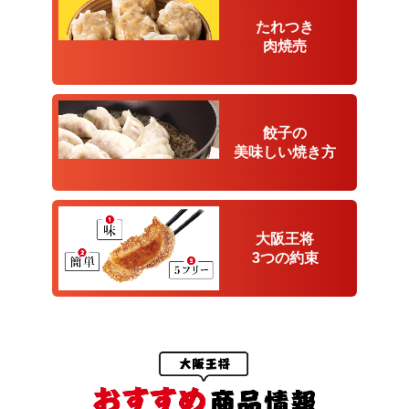
たれつき
肉焼売
餃子の
美味しい
焼き方
大阪王将
3つの約束