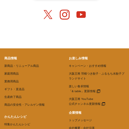
商品情報
お楽しみ情報
新商品・リニューアル商品
キャンペーン・おすすめ情報
家庭用商品
大阪王将 羽根つき餃子・ぷるもち水餃子ブ
ランドサイト
業務用商品
楽しい食卓情報
ギフト・直送品
「& table」更新情報
生産終了商品
大阪王将 YouTube
公式チャンネル更新情報
商品の安全性・アレルゲン情報
企業情報
かんたんレシピ
トップメッセージ
特集かんたんレシピ
会社概要・会社沿革