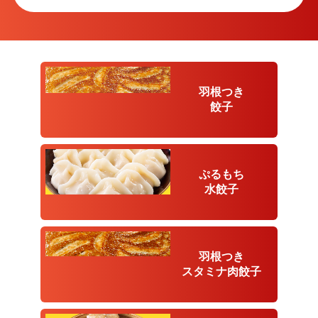
羽根つき
餃子
ぷるもち
水餃子
羽根つき
スタミナ
肉餃子