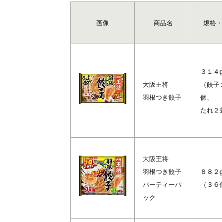
画像
商品名
規格
３１４
大阪王将
（餃子
羽根つき餃子
個、
たれ２
大阪王将
羽根つき餃子
８８２
パーティーパ
（３６
ック