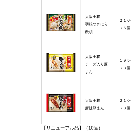
大阪王将
２１６
羽根つきにら
（６個
饅頭
大阪王将
１９５
チーズ入り豚
（３個
まん
大阪王将
２１０
麻辣豚まん
（３個
【リニューアル品】（10品）