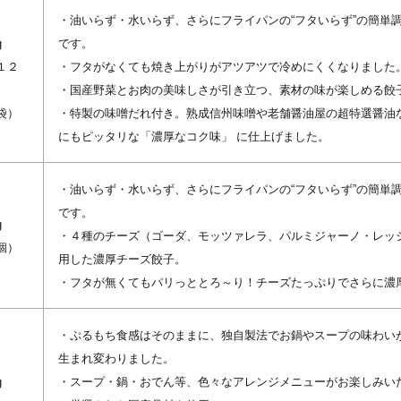
・油いらず・水いらず、さらにフライパンの“フタいらず”の簡単
g
です。
１２
・フタがなくても焼き上がりがアツアツで冷めにくくなりました
・国産野菜とお肉の美味しさが引き立つ、素材の味が楽しめる餃
袋）
・特製の味噌だれ付き。熟成信州味噌や老舗醤油屋の超特選醤油
にもピッタリな「濃厚なコク味」 に仕上げました。
・油いらず・水いらず、さらにフライパンの“フタいらず”の簡単
です。
g
・４種のチーズ（ゴーダ、モッツァレラ、パルミジャーノ・レッ
個）
用した濃厚チーズ餃子。
・フタが無くてもパリっととろ～り！チーズたっぷりでさらに濃
・ぷるもち食感はそのままに、独自製法でお鍋やスープの味わい
生まれ変わりました。
g
・スープ・鍋・おでん等、色々なアレンジメニューがお楽しみい