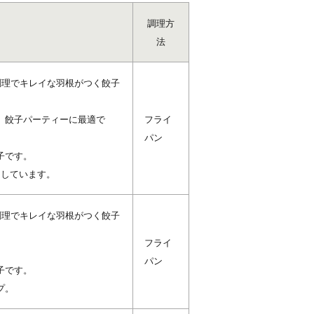
調理方
法
調理でキレイな羽根がつく餃子
。餃子パーティーに最適で
フライ
パン
子です。
用しています。
調理でキレイな羽根がつく餃子
フライ
。
パン
子です。
プ。