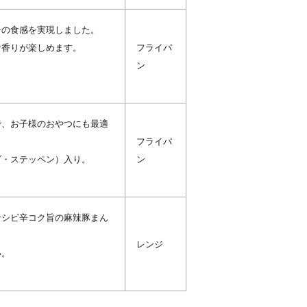
チの食感を実現しました。
な香りが楽しめます。
フライパ
ン
で、お子様のおやつにも最適
フライパ
ダ・ステッペン）入り。
ン
。
なシビ辛コク旨の麻辣豚まん
レンジ
い。