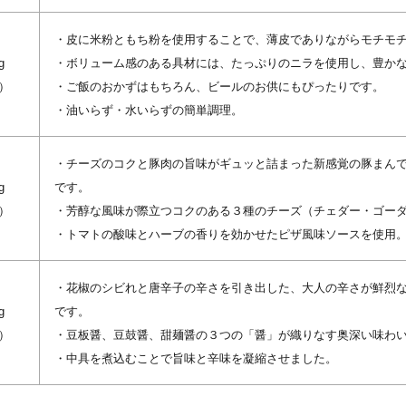
・皮に米粉ともち粉を使用することで、薄皮でありながらモチモ
g
・ボリューム感のある具材には、たっぷりのニラを使用し、豊か
）
・ご飯のおかずはもちろん、ビールのお供にもぴったりです。
・油いらず・水いらずの簡単調理。
・チーズのコクと豚肉の旨味がギュッと詰まった新感覚の豚まん
g
です。
）
・芳醇な風味が際立つコクのある３種のチーズ（チェダー・ゴー
・トマトの酸味とハーブの香りを効かせたピザ風味ソースを使用
・花椒のシビれと唐辛子の辛さを引き出した、大人の辛さが鮮烈
g
です。
）
・豆板醤、豆鼓醤、甜麺醤の３つの「醤」が織りなす奥深い味わ
・中具を煮込むことで旨味と辛味を凝縮させました。