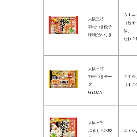
３１４
大阪王将
（餃子
羽根つき餃子
個、
味噌だれ付き
たれ２
大阪王将
羽根つきチー
２７６
ズ
（１２
GYOZA
大阪王将
ぷるもち水餃
２７０