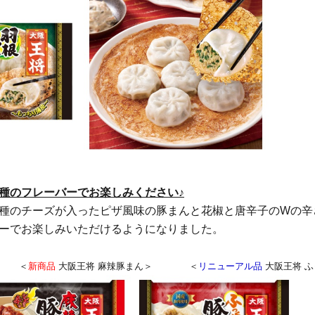
種のフレーバーでお楽しみください♪
種のチーズが入ったピザ風味の豚まんと花椒と唐辛子のWの辛
ーでお楽しみいただけるようになりました。
＞ ＜
新商品
大阪王将 麻辣豚まん＞ ＜
リニューアル品
大阪王将 