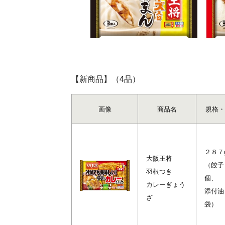
【新商品】（4品）
画像
商品名
規格・
２８７
大阪王将
（餃子
羽根つき
個、
カレーぎょう
添付油
ざ
袋）