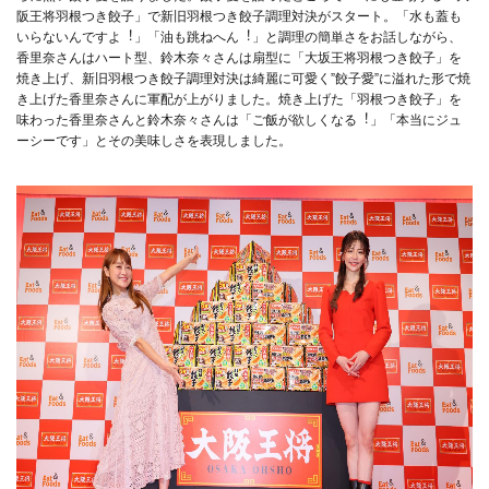
阪王将⽻根つき餃⼦」で新旧⽻根つき餃⼦調理対決がスタート。「⽔も蓋も
いらないんですよ︕」「油も跳ねへん︕」と調理の簡単さをお話しながら、
⾹⾥奈さんはハート型、鈴⽊奈々さんは扇型に「⼤坂王将⽻根つき餃⼦」を
焼き上げ、新旧⽻根つき餃⼦調理対決は綺麗に可愛く”餃⼦愛”に溢れた形で焼
き上げた⾹⾥奈さんに軍配が上がりました。焼き上げた「⽻根つき餃⼦」を
味わった⾹⾥奈さんと鈴⽊奈々さんは「ご飯が欲しくなる︕」「本当にジュ
ーシーです」とその美味しさを表現しました。