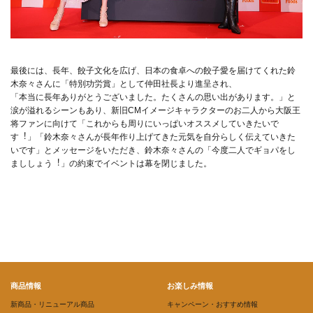
最後には、⻑年、餃⼦⽂化を広げ、⽇本の⾷卓への餃⼦愛を届けてくれた鈴
⽊奈々さんに「特別功労賞」として仲⽥社⻑より進呈され、
「本当に⻑年ありがとうございました。たくさんの思い出があります。」と
涙が溢れるシーンもあり、新旧CMイメージキャラクターのお⼆⼈から⼤阪王
将ファンに向けて「これからも周りにいっぱいオススメしていきたいで
す︕」「鈴⽊奈々さんが⻑年作り上げてきた元気を⾃分らしく伝えていきた
いです」とメッセージをいただき、鈴⽊奈々さんの「今度⼆⼈でギョパをし
まししょう︕」の約束でイベントは幕を閉じました。
商品情報
お楽しみ情報
新商品・リニューアル商品
キャンペーン・おすすめ情報