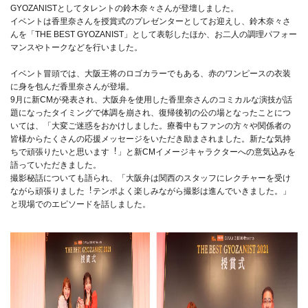
GYOZANISTとしてタレントの鈴⽊奈々さんが登壇しました。
イベントは⾹⾥奈さんを授賞式のプレゼンターとしてお迎えし、鈴⽊奈々さ
んを「THE BEST GYOZANIST」として表彰したほか、お⼆⼈の調理パフォー
マンスやトークなどを⾏いました。
イベント冒頭では、⼤阪王将のロゴカラーでもある、⾚のワンピースの⾐装
に⾝を包んだ⾹⾥奈さんが登場。
9⽉に新CMが発表され、⼤阪弁を使⽤した⾹⾥奈さんのコミカルな演技が話
題になったタイミングで体調を崩され、復帰後初の公の場となったことにつ
いては、「⼤変ご迷惑をおかけしました。療養中もファンの⽅々や関係者の
皆様からたくさんの応援メッセージをいただき励まされました。新たな気持
ちで頑張りたいと思います︕」と新CMイメージキャラクターへの意気込みを
語っていただきました。
撮影秘話についても語られ、「⼤阪弁は関⻄のスタッフにレクチャーを受け
ながら頑張りました︕テンポよく楽しみながら撮影は進んでいきました。」
と現場でのエピソードを話しました。