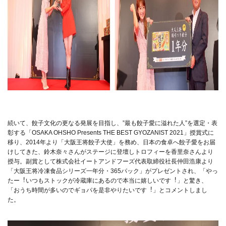
続いて、餃⼦⽂化の更なる発展を⽬指し、”最も餃⼦愛に溢れた⼈”を選定・表
彰する「OSAKA OHSHO Presents THE BEST GYOZANIST 2021」授賞式に
移り、2014年より「⼤阪王将餃⼦⼤使」を務め、⽇本の⾷卓へ餃⼦愛をお届
けしてきた、鈴木奈々さんがステージに登壇しトロフィーを⾹⾥奈さんより
授与。副賞として株式会社イートアンドフーズ代表取締役社⻑仲⽥浩康より
「⼤阪王将冷凍⾷品シリーズ⼀年分・365パック」がプレゼントされ、「やっ
たー︕いつもストックが冷蔵庫にあるので本当に嬉しいです︕」と驚き、
「おうち時間が多いのでギョパを是⾮やりたいです︕」とコメントしまし
た。