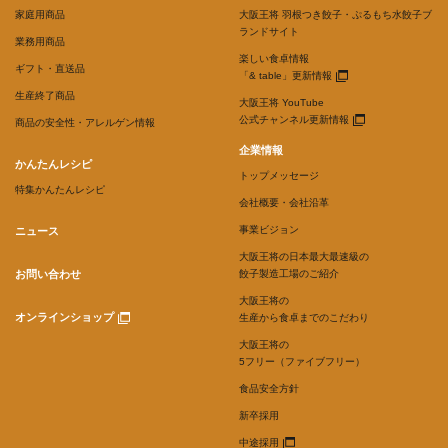
家庭用商品
大阪王将 羽根つき餃子・ぷるもち水餃子ブ
ランドサイト
業務用商品
楽しい食卓情報
ギフト・直送品
「& table」更新情報
生産終了商品
大阪王将 YouTube
公式チャンネル更新情報
商品の安全性・アレルゲン情報
企業情報
かんたんレシピ
トップメッセージ
特集かんたんレシピ
会社概要・会社沿革
事業ビジョン
ニュース
大阪王将の日本最大最速級の
お問い合わせ
餃子製造工場のご紹介
大阪王将の
オンラインショップ
生産から食卓までのこだわり
大阪王将の
5フリー（ファイブフリー）
食品安全方針
新卒採用
中途採用