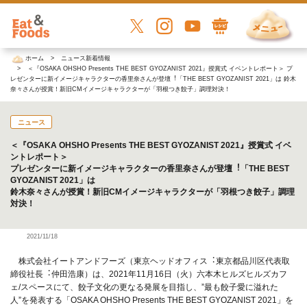
ホーム
ニュース新着情報
＜『OSAKA OHSHO Presents THE BEST GYOZANIST 2021』授賞式 イベントレポート＞ プ
レゼンターに新イメージキャラクターの香里奈さんが登壇︕「THE BEST GYOZANIST 2021」は 鈴木
奈々さんが授賞！新旧CMイメージキャラクターが「羽根つき餃子」調理対決！
ニュース
＜『OSAKA OHSHO Presents THE BEST GYOZANIST 2021』授賞式 イベ
ントレポート＞
プレゼンターに新イメージキャラクターの香里奈さんが登壇︕「THE BEST
GYOZANIST 2021」は
鈴木奈々さんが授賞！新旧CMイメージキャラクターが「羽根つき餃子」調理
対決！
2021/11/18
株式会社イートアンドフーズ（東京ヘッドオフィス︓東京都品川区代表取
締役社⻑︓仲⽥浩康）は、2021年11⽉16⽇（⽕）六本⽊ヒルズヒルズカフ
ェ/スペースにて、餃⼦⽂化の更なる発展を⽬指し、”最も餃⼦愛に溢れた
⼈”を発表する「OSAKA OHSHO Presents THE BEST GYOZANIST 2021」を