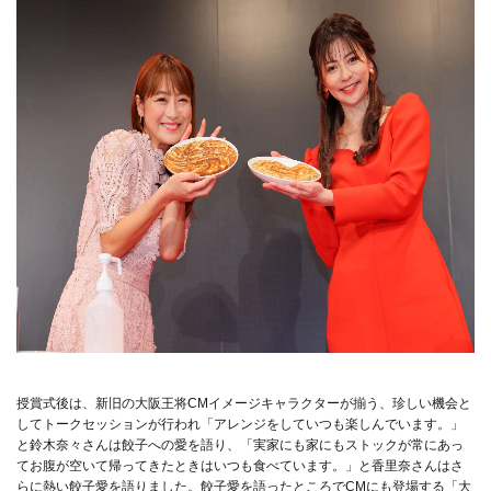
授賞式後は、新旧の⼤阪王将CMイメージキャラクターが揃う、珍しい機会と
してトークセッションが⾏われ「アレンジをしていつも楽しんでいます。」
と鈴⽊奈々さんは餃⼦への愛を語り、「実家にも家にもストックが常にあっ
てお腹が空いて帰ってきたときはいつも⾷べています。」と⾹⾥奈さんはさ
らに熱い餃⼦愛を語りました。餃⼦愛を語ったところでCMにも登場する「⼤