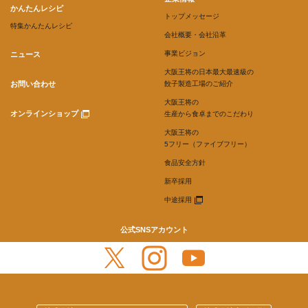
かんたんレシピ
トップメッセージ
特集かんたんレシピ
会社概要・会社沿革
事業ビジョン
ニュース
大阪王将の日本最大最速級の
お問い合わせ
餃子製造工場のご紹介
大阪王将の
オンラインショップ
生産から食卓までのこだわり
大阪王将の
5フリー（ファイブフリー）
食品安全方針
新卒採用
中途採用
公式SNSアカウント