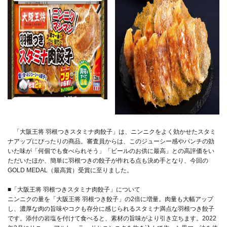
「大阪王将 羽根つきスタミナ肉餃子」は、ニンニクをよく効かせたスタミ
ナアップにぴったりの商品。審査員からは、このジューシー感やパンチの効
いた味が「何個でも食べられそう」「ビールのお供に最高」との高評価をい
ただいたほか、簡単に羽根つきの餃子が作れる点も決め手となり、今回の
GOLD MEDAL（最高賞）受賞に至りました。
■「大阪王将 羽根つきスタミナ肉餃子」について
ニンニクの量を「大阪王将 羽根つき餃子」の2倍に増量。肉量も大幅アップ
し、濃厚な肉の旨味やコクも存分に感じられるスタミナ満点な羽根つき餃子
です。添付の岩塩を付けて食べると、素材の旨味がより引き立ちます。2022