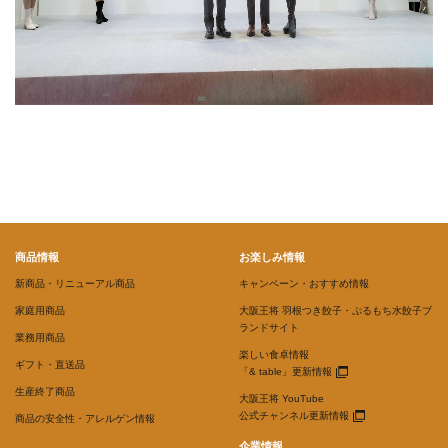
商品情報
お楽しみ情報
新商品・リニューアル商品
キャンペーン・おすすめ情報
家庭用商品
大阪王将 羽根つき餃子・ぷるもち水餃子ブ
ランドサイト
業務用商品
楽しい食卓情報
ギフト・直送品
「& table」更新情報
生産終了商品
大阪王将 YouTube
公式チャンネル更新情報
商品の安全性・アレルゲン情報
企業情報