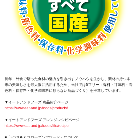
長年、外食で培った食材の魅力を引き出すノウハウを生かし、素材の持つ本
来の美味しさを最大限に活用するため、当社では5フリー（香料・甘味料・着
色料・保存料・化学調味料に頼らない商品づくり）を推進しています。
▼イートアンドフーズ 商品紹介ページ
https://www.eat-and.jp/foods/products/
▼イートアンドフーズ アレンジレシピページ
https://www.eat-and.jp/foods/life/recipe
■「FOODEX フローズンアワード」について