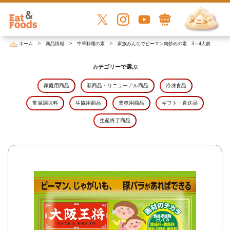
ホーム
商品情報
中華料理の素
家族みんなでピーマン肉炒めの素 3～4人前
カテゴリーで選ぶ
家庭用商品
新商品・リニューアル商品
冷凍食品
常温調味料
生協用商品
業務用商品
ギフト・直送品
生産終了商品