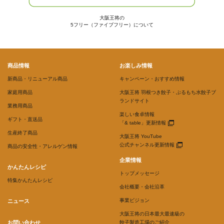
大阪王将の
5フリー（ファイブフリー）について
商品情報
お楽しみ情報
新商品・リニューアル商品
キャンペーン・おすすめ情報
家庭用商品
大阪王将 羽根つき餃子・ぷるもち水餃子ブ
ランドサイト
業務用商品
楽しい食卓情報
ギフト・直送品
「& table」更新情報
生産終了商品
大阪王将 YouTube
公式チャンネル更新情報
商品の安全性・アレルゲン情報
企業情報
かんたんレシピ
トップメッセージ
特集かんたんレシピ
会社概要・会社沿革
事業ビジョン
ニュース
大阪王将の日本最大最速級の
お問い合わせ
餃子製造工場のご紹介