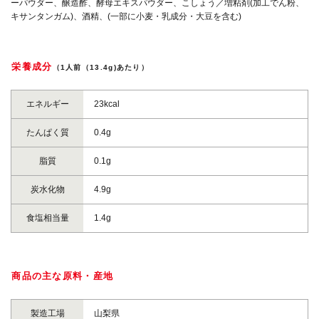
ーパウダー、醸造酢、酵母エキスパウダー、こしょう／増粘剤(加工でん粉、
キサンタンガム)、酒精、(一部に小麦・乳成分・大豆を含む)
栄養成分
（1人前（13.4g)あたり）
エネルギー
23kcal
たんぱく質
0.4g
脂質
0.1g
炭水化物
4.9g
食塩相当量
1.4g
商品の主な原料・産地
製造工場
山梨県