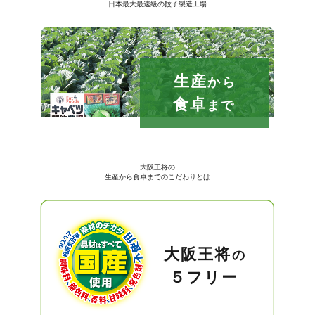
日本最大最速級の餃子製造工場
生産
から
食卓
まで
大阪王将の
生産から食卓までのこだわりとは
大阪王将
の
５フリー