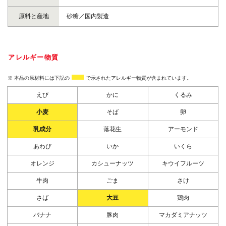
原料と産地
砂糖／国内製造
アレルギー物質
※ 本品の原材料には下記の
で示されたアレルギー物質が含まれています。
えび
かに
くるみ
小麦
そば
卵
乳成分
落花生
アーモンド
あわび
いか
いくら
オレンジ
カシューナッツ
キウイフルーツ
牛肉
ごま
さけ
さば
大豆
鶏肉
バナナ
豚肉
マカダミアナッツ