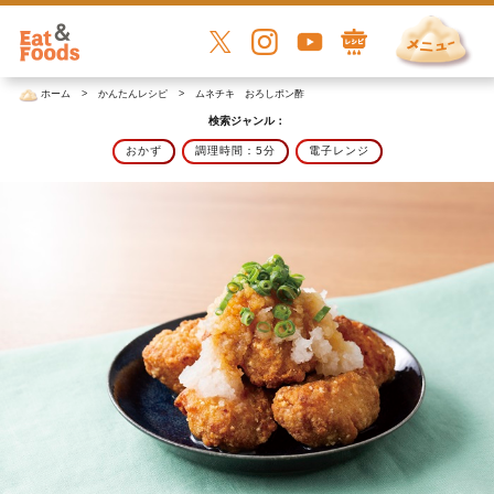
ホーム
かんたんレシピ
ムネチキ おろしポン酢
検索ジャンル：
おかず
調理時間：5分
電子レンジ