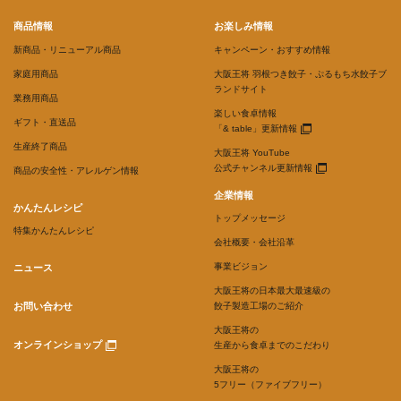
商品情報
お楽しみ情報
新商品・リニューアル商品
キャンペーン・おすすめ情報
家庭用商品
大阪王将 羽根つき餃子・ぷるもち水餃子ブ
ランドサイト
業務用商品
楽しい食卓情報
ギフト・直送品
「& table」更新情報
生産終了商品
大阪王将 YouTube
公式チャンネル更新情報
商品の安全性・アレルゲン情報
企業情報
かんたんレシピ
トップメッセージ
特集かんたんレシピ
会社概要・会社沿革
事業ビジョン
ニュース
大阪王将の日本最大最速級の
お問い合わせ
餃子製造工場のご紹介
大阪王将の
オンラインショップ
生産から食卓までのこだわり
大阪王将の
5フリー（ファイブフリー）