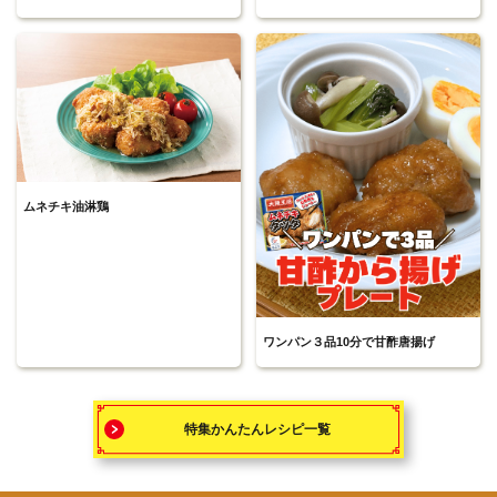
ムネチキ油淋鶏
ワンパン３品10分で甘酢唐揚げ
特集かんたんレシピ一覧