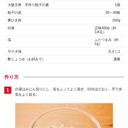
大阪王将 手作り餃子の素
1袋
餃子の皮
30～40枚
豚ひき肉
200g
白菜
正味400g（約
1/4玉）
塩
ふたつまみ（約
1g）
サラダ油
大さじ1
酢じょうゆ（お好みで）
適量
作り方
1
白菜はみじん切りにし、塩をふってよく混ぜ、10分ほどおく。手で水
気をよく絞る。