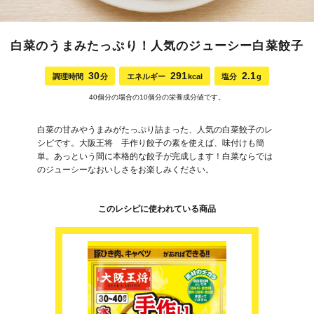
白菜のうまみたっぷり！人気のジューシー白菜餃子
30
291
2.1
調理時間
分
エネルギー
kcal
塩分
g
40個分の場合の10個分の栄養成分値です。
白菜の甘みやうまみがたっぷり詰まった、人気の白菜餃子のレ
シピです。大阪王将 手作り餃子の素を使えば、味付けも簡
単。あっという間に本格的な餃子が完成します！白菜ならでは
のジューシーなおいしさをお楽しみください。
このレシピに使われている商品