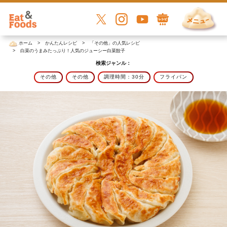
ホーム
かんたんレシピ
「その他」の人気レシピ
白菜のうまみたっぷり！人気のジューシー白菜餃子
検索ジャンル：
その他
その他
調理時間：30分
フライパン