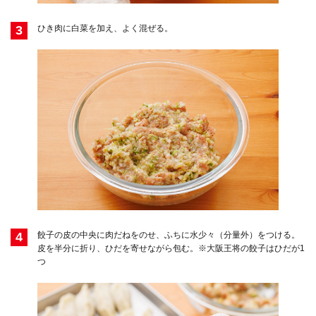
3
ひき肉に白菜を加え、よく混ぜる。
4
餃子の皮の中央に肉だねをのせ、ふちに水少々（分量外）をつける。
皮を半分に折り、ひだを寄せながら包む。※大阪王将の餃子はひだが1
つ