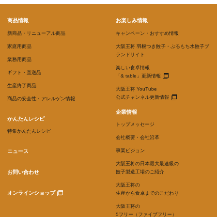
商品情報
お楽しみ情報
新商品・リニューアル商品
キャンペーン・おすすめ情報
家庭用商品
大阪王将 羽根つき餃子・ぷるもち水餃子ブ
ランドサイト
業務用商品
楽しい食卓情報
ギフト・直送品
「& table」更新情報
生産終了商品
大阪王将 YouTube
公式チャンネル更新情報
商品の安全性・アレルゲン情報
企業情報
かんたんレシピ
トップメッセージ
特集かんたんレシピ
会社概要・会社沿革
事業ビジョン
ニュース
大阪王将の日本最大最速級の
お問い合わせ
餃子製造工場のご紹介
大阪王将の
オンラインショップ
生産から食卓までのこだわり
大阪王将の
5フリー（ファイブフリー）