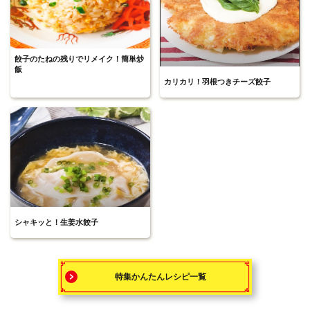
餃子のたねの残りでリメイク！簡単炒
飯
カリカリ！羽根つきチーズ餃子
シャキッと！生姜水餃子
特集かんたんレシピ一覧