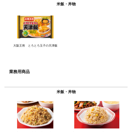
米飯・丼物
大阪王将 とろとろ玉子の天津飯
業務用商品
米飯・丼物