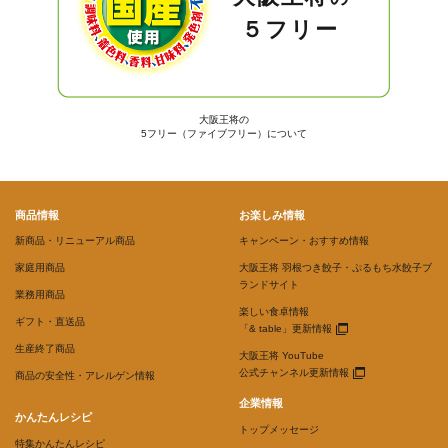
５フリー
大阪王将の
5フリー（ファイブフリー）について
商品情報
お楽しみ情報
新商品・リニューアル商品
キャンペーン・おすすめ情報
家庭用商品
大阪王将 羽根つき餃子・ぷるもち水餃子ブ
ランドサイト
業務用商品
楽しい食卓情報
ギフト・直送品
「& table」更新情報
生産終了商品
大阪王将 YouTube
公式チャンネル更新情報
商品の安全性・アレルゲン情報
企業情報
かんたんレシピ
トップメッセージ
特集かんたんレシピ