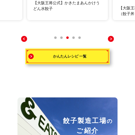
【大阪王将公式】かきたまあんかけう
【大阪王
どん水餃子
（餃子丼
かんたんレシピ 一覧
餃子製造工場
の
ご紹介