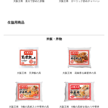
大阪王将 直火で炒めた炒飯
大阪王将 ガーリック炒めチャーハン
生協用商品
米飯・丼物
大阪王将 天津飯の具
大阪王将 花椒香る麻婆丼の具
大阪王将 5種の具材入り中華丼の具
大阪王将 6種の具材を味わう中華丼