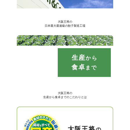
大阪王将の
日本最大最速級の餃子製造工場
生産
から
食卓
まで
大阪王将の
生産から食卓までのこだわりとは
大阪王将
の