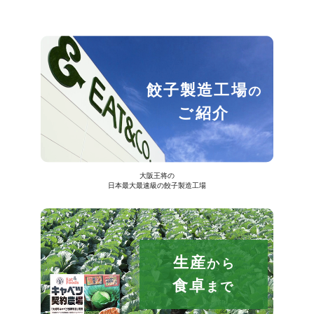
餃子製造工場
の
ご紹介
大阪王将の
日本最大最速級の餃子製造工場
生産
から
食卓
まで