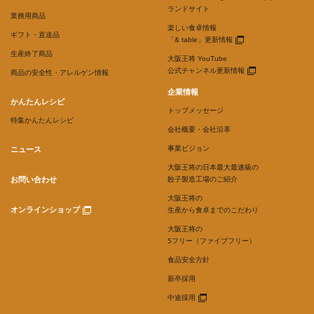
ランドサイト
業務用商品
楽しい食卓情報
ギフト・直送品
「& table」更新情報
生産終了商品
大阪王将 YouTube
公式チャンネル更新情報
商品の安全性・アレルゲン情報
企業情報
かんたんレシピ
トップメッセージ
特集かんたんレシピ
会社概要・会社沿革
事業ビジョン
ニュース
大阪王将の日本最大最速級の
お問い合わせ
餃子製造工場のご紹介
大阪王将の
オンラインショップ
生産から食卓までのこだわり
大阪王将の
5フリー（ファイブフリー）
食品安全方針
新卒採用
中途採用