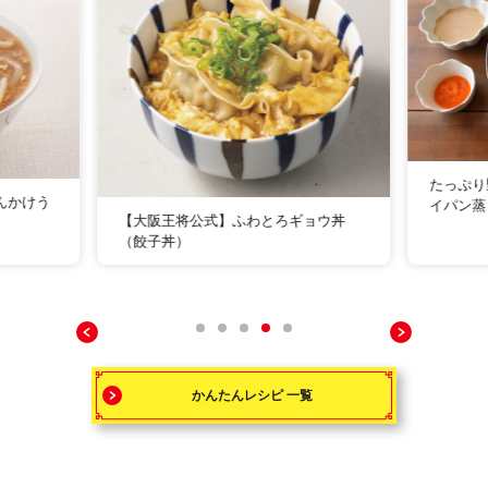
たっぷり
んかけう
イパン蒸
【大阪王将公式】ふわとろギョウ丼
（餃子丼）
かんたんレシピ 一覧