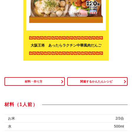
大阪王将 あったらラクチン中華風肉だんご
材料・作り方
関連するかんたんレシピ
材料（1人前）
お米
2/3合
水
500ml