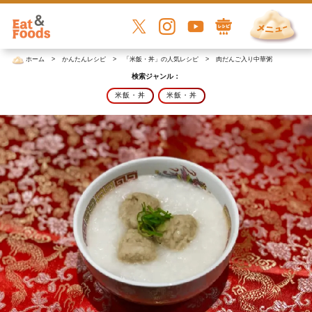
ホーム
かんたんレシピ
「米飯・丼」の人気レシピ
肉だんご入り中華粥
検索ジャンル：
米飯・丼
米飯・丼