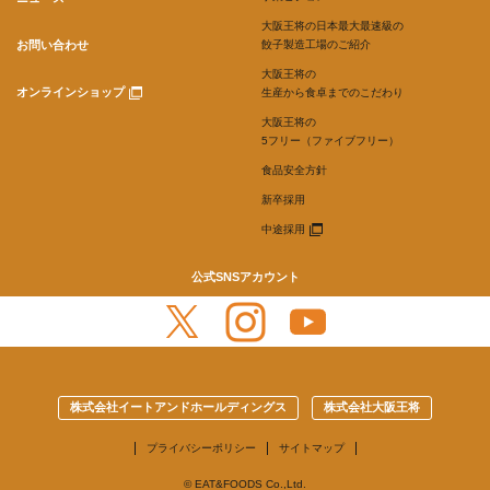
大阪王将の日本最大最速級の
お問い合わせ
餃子製造工場のご紹介
大阪王将の
オンラインショップ
生産から食卓までのこだわり
大阪王将の
5フリー（ファイブフリー）
食品安全方針
新卒採用
中途採用
公式SNSアカウント
株式会社イートアンドホールディングス
株式会社大阪王将
プライバシーポリシー
サイトマップ
© EAT&FOODS Co.,Ltd.