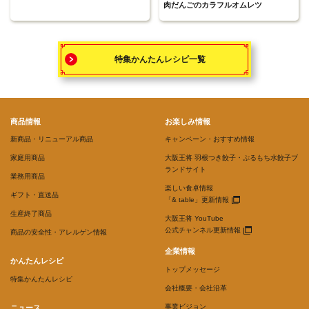
肉だんごのカラフルオムレツ
特集かんたんレシピ一覧
商品情報
お楽しみ情報
新商品・リニューアル商品
キャンペーン・おすすめ情報
家庭用商品
大阪王将 羽根つき餃子・ぷるもち水餃子ブ
ランドサイト
業務用商品
楽しい食卓情報
ギフト・直送品
「& table」更新情報
生産終了商品
大阪王将 YouTube
公式チャンネル更新情報
商品の安全性・アレルゲン情報
企業情報
かんたんレシピ
トップメッセージ
特集かんたんレシピ
会社概要・会社沿革
事業ビジョン
ニュース