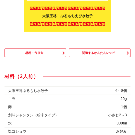
大阪王将 ぷるもちえび水餃子
材料・作り方
関連するかんたんレシピ
材料（2人前）
大阪王将ぷるもち水餃子
6～8個
ニラ
20g
卵
1個
創味シャンタン（粉末タイプ）
小さじ2～3
水
300ml
塩コショウ
お好み