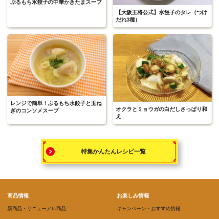
ぷるもち水餃子の中華かきたまスープ
【大阪王将公式】水餃子のタレ（つけ
だれ3種）
レンジで簡単！ぷるもち水餃子と玉ね
オクラとミョウガの白だしさっぱり和
ぎのコンソメスープ
え
特集かんたんレシピ一覧
商品情報
お楽しみ情報
新商品・リニューアル商品
キャンペーン・おすすめ情報