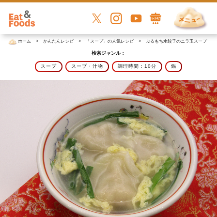
ホーム
かんたんレシピ
「スープ」の人気レシピ
ぷるもち水餃子のニラ玉スープ
検索ジャンル：
スープ
スープ・汁物
調理時間：10分
鍋