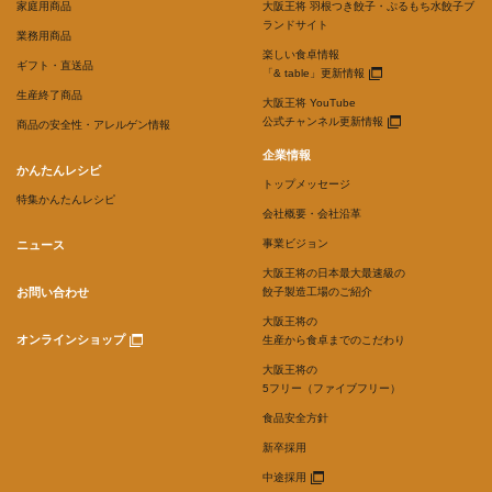
家庭用商品
大阪王将 羽根つき餃子・ぷるもち水餃子ブ
ランドサイト
業務用商品
楽しい食卓情報
ギフト・直送品
「& table」更新情報
生産終了商品
大阪王将 YouTube
公式チャンネル更新情報
商品の安全性・アレルゲン情報
企業情報
かんたんレシピ
トップメッセージ
特集かんたんレシピ
会社概要・会社沿革
事業ビジョン
ニュース
大阪王将の日本最大最速級の
お問い合わせ
餃子製造工場のご紹介
大阪王将の
オンラインショップ
生産から食卓までのこだわり
大阪王将の
5フリー（ファイブフリー）
食品安全方針
新卒採用
中途採用