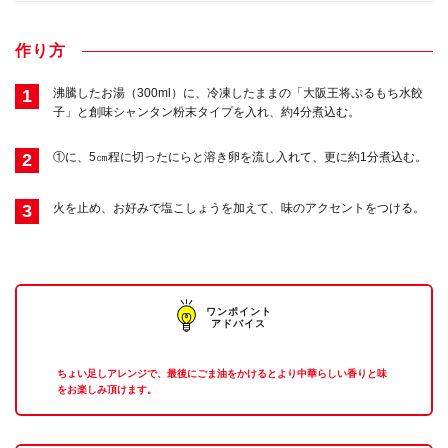
作り方
1
沸騰したお湯（300ml）に、冷凍したままの「大阪王将ぷるもち水餃
子」と創味シャンタン粉末タイプを入れ、約4分煮込む。
2
①に、5㎝程に切ったにらと溶き卵を流し入れて、更に約1分煮込む。
3
火を止め、お好みで塩こしょうを加えて、味のアクセントをつける。
ワンポイント
アドバイス
ちょい足しアレンジで、最後にごま油をかけるとより中華らしい香りと味
をお楽しみ頂けます。