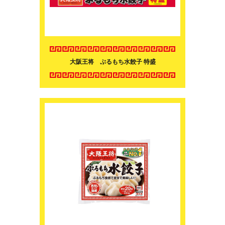
大阪王将 ぷるもち水餃子 特盛