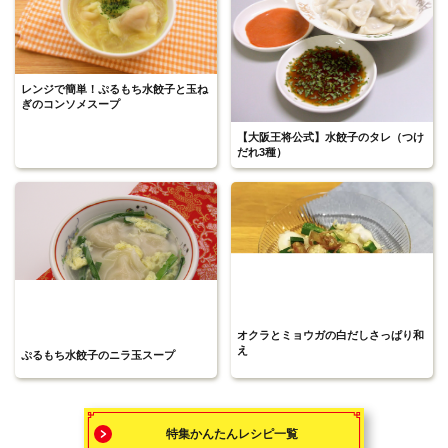
レンジで簡単！ぷるもち水餃子と玉ね
ぎのコンソメスープ
【大阪王将公式】水餃子のタレ（つけ
だれ3種）
オクラとミョウガの白だしさっぱり和
え
ぷるもち水餃子のニラ玉スープ
特集かんたんレシピ一覧