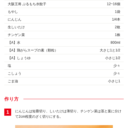
大阪王将 ぷるもち水餃子
12~16個
もやし
1袋
にんじん
1/4本
生しいたけ
2枚
チンゲン菜
1株
【A】水
800ml
【A】鶏がらスープの素（顆粒）
大さじ1と1/2
【A】しょうゆ
小さじ1/2
塩
少々
こしょう
少々
ごま油
小さじ1
作り方
1
にんじんは短冊切り、しいたけは薄切り、チンゲン菜は茎と葉に分け
て2cm程度のざく切りにする。