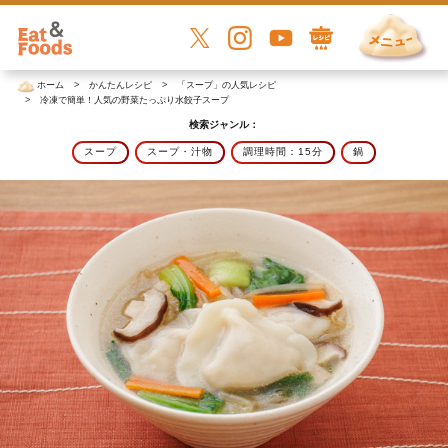
ホーム
かんたんレシピ
「スープ」の人気レシピ
冷凍で簡単！人気の野菜たっぷり水餃子スープ
検索ジャンル：
スープ
スープ・汁物
調理時間：15分
鍋