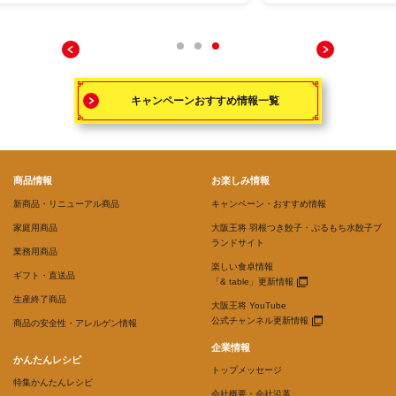
キャンペーンおすすめ情報一覧
商品情報
お楽しみ情報
新商品・リニューアル商品
キャンペーン・おすすめ情報
家庭用商品
大阪王将 羽根つき餃子・ぷるもち水餃子ブ
ランドサイト
業務用商品
楽しい食卓情報
ギフト・直送品
「& table」更新情報
生産終了商品
大阪王将 YouTube
公式チャンネル更新情報
商品の安全性・アレルゲン情報
企業情報
かんたんレシピ
トップメッセージ
特集かんたんレシピ
会社概要・会社沿革