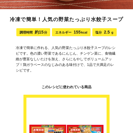
冷凍で簡単！人気の野菜たっぷり水餃子スープ
約15
155
2.5
調理時間
分
エネルギー
kcal
塩分
g
冷凍で簡単に作れる、人気の野菜たっぷり水餃子スープのレシ
ピです。色の濃い野菜であるにんじん、チンゲン菜に、食物繊
維が豊富なしいたけを加え、さらにもやしでボリュームアッ
プ！鶏ガラベースのなじみのある味付けで、1品で大満足のレ
シピです。
このレシピに使われている商品