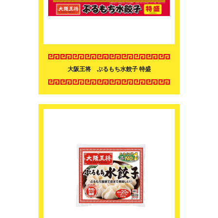
大阪王将 ぷるもち水餃子 特盛