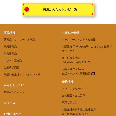
特集かんたんレシピ一覧
商品情報
お楽しみ情報
新商品・リニューアル商品
キャンペーン・おすすめ情報
家庭用商品
大阪王将 羽根つき餃子・ぷるもち水餃子ブ
ランドサイト
業務用商品
楽しい食卓情報
ギフト・直送品
「& table」更新情報
生産終了商品
大阪王将 YouTube
公式チャンネル更新情報
商品の安全性・アレルゲン情報
企業情報
かんたんレシピ
トップメッセージ
特集かんたんレシピ
会社概要・会社沿革
事業ビジョン
ニュース
大阪王将の日本最大最速級の
お問い合わせ
餃子製造工場のご紹介