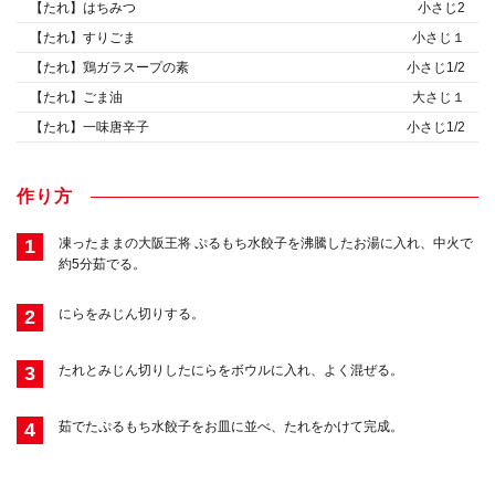
【たれ】はちみつ
小さじ2
【たれ】すりごま
小さじ１
【たれ】鶏ガラスープの素
小さじ1/2
【たれ】ごま油
大さじ１
【たれ】一味唐辛子
小さじ1/2
作り方
1
凍ったままの大阪王将 ぷるもち水餃子を沸騰したお湯に入れ、中火で
約5分茹でる。
2
にらをみじん切りする。
3
たれとみじん切りしたにらをボウルに入れ、よく混ぜる。
4
茹でたぷるもち水餃子をお皿に並べ、たれをかけて完成。