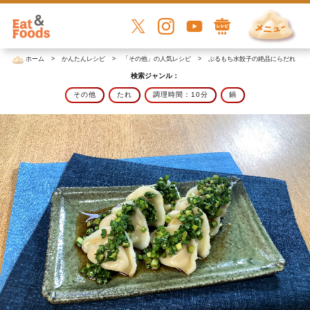
ホーム
かんたんレシピ
「その他」の人気レシピ
ぷるもち水餃子の絶品にらだれ
検索ジャンル：
その他
たれ
調理時間：10分
鍋