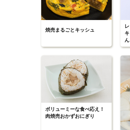
レ
焼売まるごとキッシュ
キ
ん
ボリューミーな食べ応え！
肉焼売おかずおにぎり