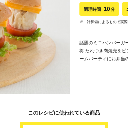
10
調理時間
分
※ 計算値によるもので実際
話題のミニハンバーガ
将 たれつき肉焼売をピ
ームパーティにお弁当
このレシピに使われている商品