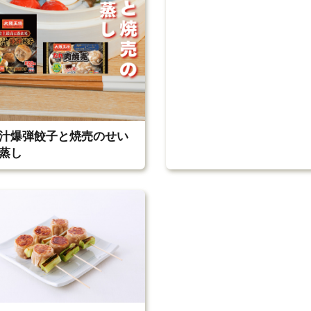
汁爆弾餃子と焼売のせい
蒸し