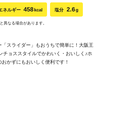
458
2.6
エネルギー
kcal
塩分
g
と異なる場合があります。
ー「スライダー」もおうちで簡単に！大阪王
ンチョススタイルでかわいく・おいしく♪ホ
のおかずにもおいしく便利です！