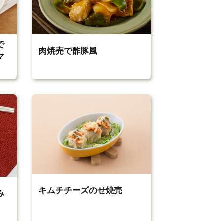
で
肉焼売で酢豚風
マ
キムチチーズのせ焼売
み