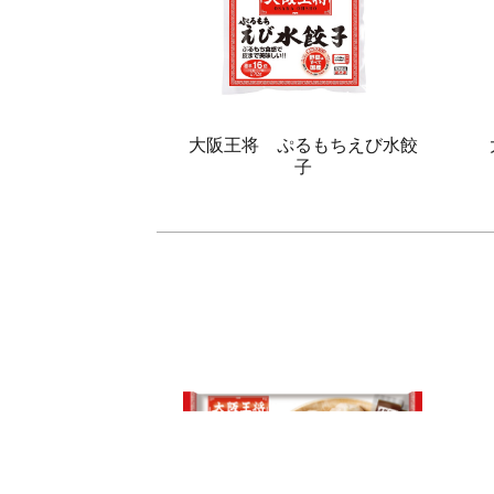
大阪王将 ぷるもちえび水餃
子