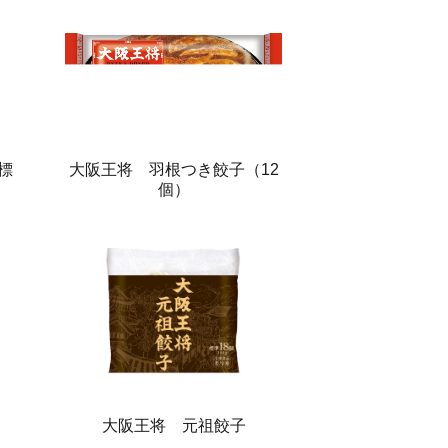
標
大阪王将 羽根つき餃子（12
個）
大阪王将 元祖餃子