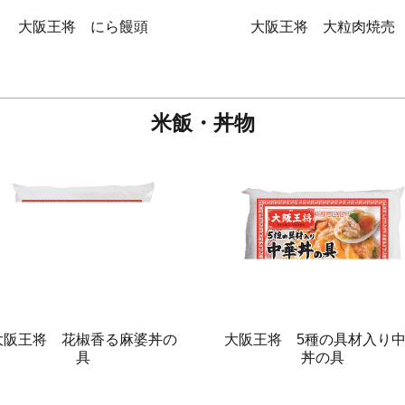
大阪王将 にら饅頭
大阪王将 大粒肉焼売
米飯・丼物
大阪王将 花椒香る麻婆丼の
大阪王将 5種の具材入り
具
丼の具