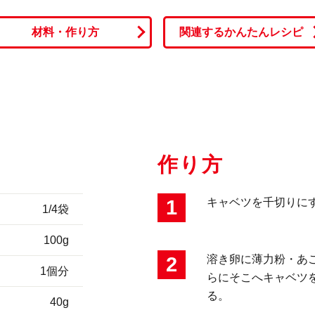
材料・作り方
関連するかんたんレシピ
作り方
1
キャベツを千切りに
1/4袋
100g
2
溶き卵に薄力粉・あ
1個分
らにそこへキャベツ
る。
40g