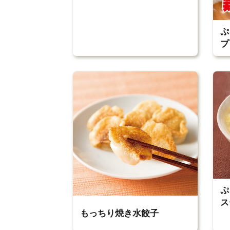
ぷ
プ
ぷ
ス
もっちり焼き水餃子