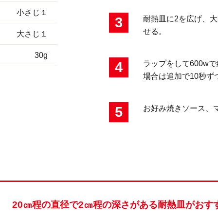
小さじ１
3
耐熱皿に2を広げ、大
せる。
大さじ１
30g
4
ラップをして600w
場合は追加で10秒ず
5
お好み焼きソース、
20㎝程の直径で2㎝程の深さがある耐熱皿がおす