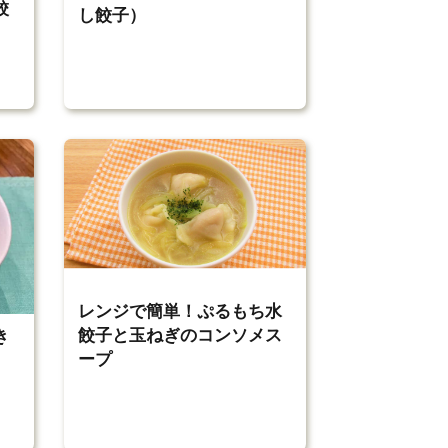
餃
し餃子）
レンジで簡単！ぷるもち水
餃子と玉ねぎのコンソメス
き
ープ