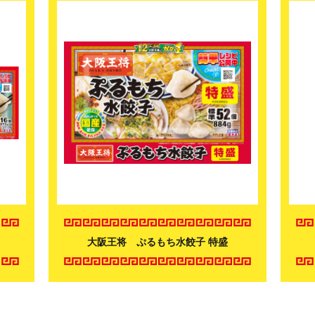
大阪王将 ぷるもち水餃子 特盛