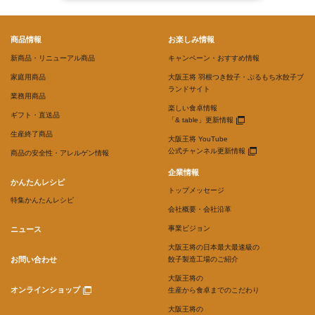
商品情報
お楽しみ情報
新商品・リニューアル商品
キャンペーン・おすすめ情報
家庭用商品
大阪王将 羽根つき餃子・ぷるもち水餃子ブ
ランドサイト
業務用商品
楽しい食卓情報
ギフト・直送品
「& table」更新情報
生産終了商品
大阪王将 YouTube
公式チャンネル更新情報
商品の安全性・アレルゲン情報
企業情報
かんたんレシピ
トップメッセージ
特集かんたんレシピ
会社概要・会社沿革
事業ビジョン
ニュース
大阪王将の日本最大最速級の
お問い合わせ
餃子製造工場のご紹介
大阪王将の
オンラインショップ
生産から食卓までのこだわり
大阪王将の