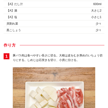
【A】だし汁
600ml
【A】酒
大さじ2
【A】塩
小さじ1
貝割れ菜
少々
黒こしょう
少々
作り方
1
豚バラ肉は食べやすい長さに切る。大根は皮をむき厚めのいちょう切
りにする。しめじは石突きを切り、小房に分ける。