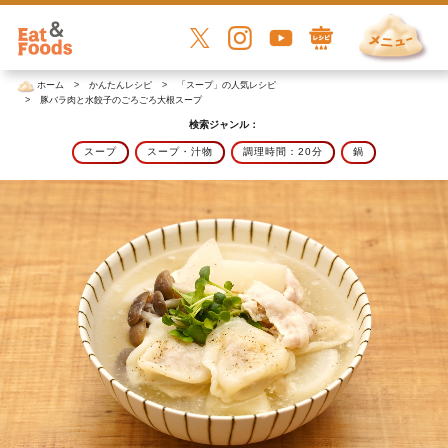
ホーム
かんたんレシピ
「スープ」の人気レシピ
豚バラ肉と水餃子のごろごろ大根スープ
検索ジャンル：
スープ
スープ・汁物
調理時間：20分
鍋