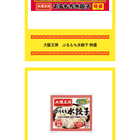
大阪王将 ぷるもち水餃子 特盛