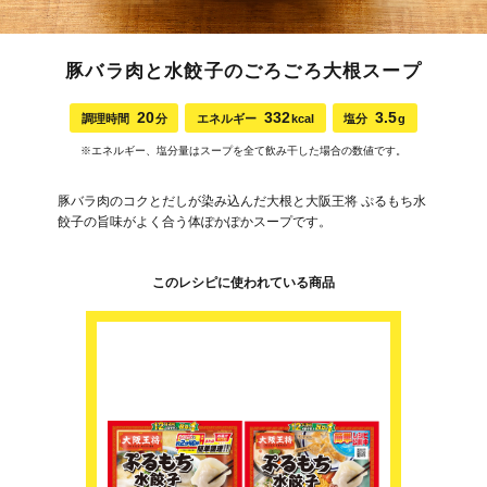
豚バラ肉と水餃子のごろごろ大根スープ
20
332
3.5
調理時間
分
エネルギー
kcal
塩分
g
※エネルギー、塩分量はスープを全て飲み干した場合の数値です。
豚バラ肉のコクとだしが染み込んだ大根と大阪王将 ぷるもち水
餃子の旨味がよく合う体ぽかぽかスープです。
このレシピに使われている商品