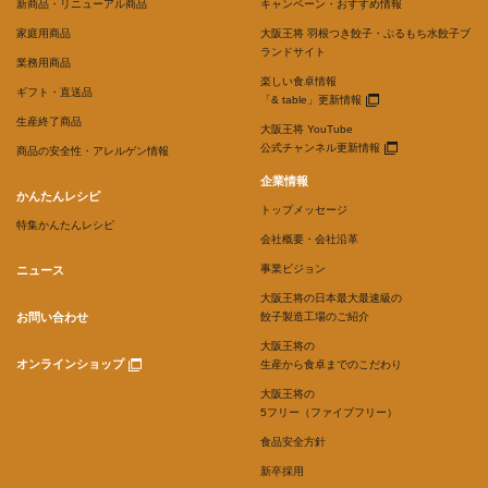
新商品・リニューアル商品
キャンペーン・おすすめ情報
家庭用商品
大阪王将 羽根つき餃子・ぷるもち水餃子ブ
ランドサイト
業務用商品
楽しい食卓情報
ギフト・直送品
「& table」更新情報
生産終了商品
大阪王将 YouTube
公式チャンネル更新情報
商品の安全性・アレルゲン情報
企業情報
かんたんレシピ
トップメッセージ
特集かんたんレシピ
会社概要・会社沿革
事業ビジョン
ニュース
大阪王将の日本最大最速級の
お問い合わせ
餃子製造工場のご紹介
大阪王将の
オンラインショップ
生産から食卓までのこだわり
大阪王将の
5フリー（ファイブフリー）
食品安全方針
新卒採用