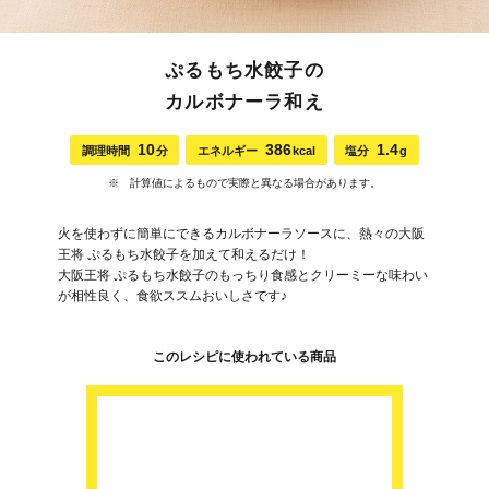
ぷるもち水餃子の
カルボナーラ和え
10
386
1.4
調理時間
分
エネルギー
kcal
塩分
g
※ 計算値によるもので実際と異なる場合があります。
火を使わずに簡単にできるカルボナーラソースに、熱々の大阪
王将 ぷるもち水餃子を加えて和えるだけ！
大阪王将 ぷるもち水餃子のもっちり食感とクリーミーな味わい
が相性良く、食欲ススムおいしさです♪
このレシピに使われている商品