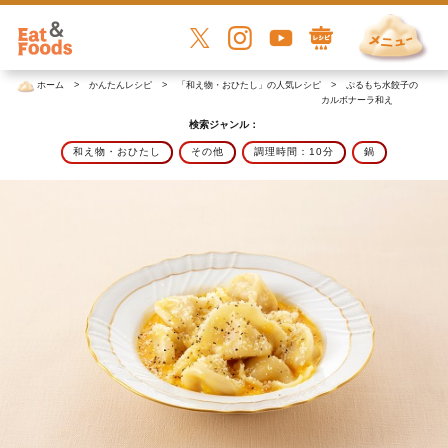
ホーム
かんたんレシピ
「和え物・おひたし」の人気レシピ
ぷるもち水餃子の
カルボナーラ和え
検索ジャンル：
和え物・おひたし
その他
調理時間：10分
鍋