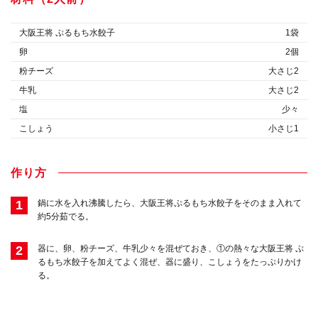
大阪王将 ぷるもち水餃子
1袋
卵
2個
粉チーズ
大さじ2
牛乳
大さじ2
塩
少々
こしょう
小さじ1
作り方
1
鍋に水を入れ沸騰したら、大阪王将ぷるもち水餃子をそのまま入れて
約5分茹でる。
2
器に、卵、粉チーズ、牛乳少々を混ぜておき、①の熱々な大阪王将 ぷ
るもち水餃子を加えてよく混ぜ、器に盛り、こしょうをたっぷりかけ
る。