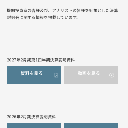
事業と強み
株式会社大阪王将
機関投資家の皆様及び、アナリストの皆様を対象とした決算
沿革
株式会社アールベイカー
説明会に関する情報を掲載しています。
拠点案内
プレスリリース
株式会社ナインブロック
株式会社一品香
Eat&INTERNATIONAL Co.,Ltd.
サステナビリティ
サステナビリティトップ
2027年2月期第1四半期決算説明資料
IR情報
サステナビリティ基本方針
7つの重点取組み
資料を見る
動画を見る
サステナビリティレポート
IR情報トップ
採用情報
気候変動への取り組み
経営方針
採用情報トップ
株主の皆様へ
中途採用
中期経営計画
ソーシャルメディア
新卒採用
コーポレート・ガバナンス
2026年2月期決算説明資料
個人情報保護方針
採用ニュース
事業等のリスク