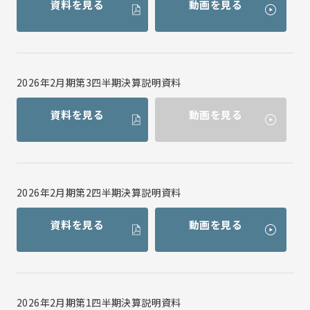
資料を見る
動画を見る
サイトマップ
ディスクロージャーポリシー
業績・財務情報
お問い合わせ
業績ハイライト
主な経営指標
商品・原産地情報
2026年2月期第3四半期決算説明資料
セグメント別情報
資料を見る
動画を見る
貸借対照表
損益計算書
キャッシュ・フロー計算書
IRイベント
2026年2月期第2四半期決算説明資料
決算説明会
資料を見る
動画を見る
個人投資家向け会社説明会
株主総会
株主様工場見学
IR資料室
2026年2月期第1四半期決算説明資料