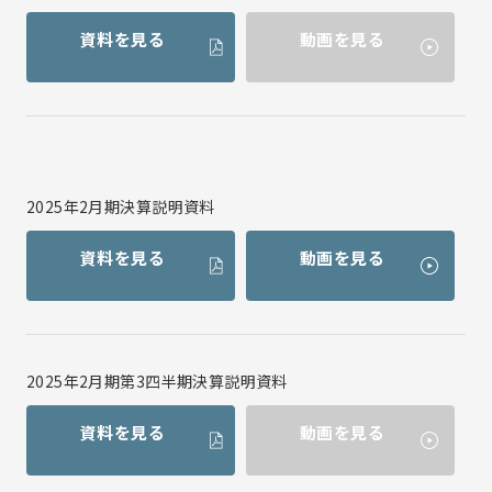
IR資料室トップ
決算短信
資料を見る
動画を見る
有価証券報告書
株主様向け報告書
株式・社債情報
株式事務手続きのご案内
株式基本情報
2025年2月期決算説明資料
株主還元（配当等）
資料を見る
動画を見る
株主優待情報
その他
IRカレンダー
IRに関するよくあるご質問
2025年2月期第3四半期決算説明資料
IRお問い合わせ
資料を見る
動画を見る
免責事項
電子公告