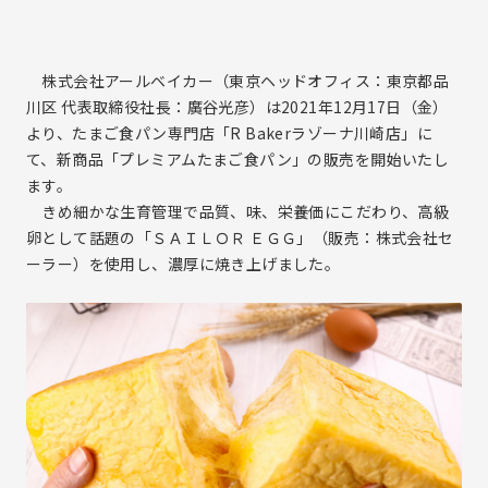
事業と強み
ブランド一覧
株式会社イートアンドフーズ
沿革
株式会社大阪王将
拠点案内
株式会社アールベイカー（東京ヘッドオフィス：東京都品
株式会社アールベイカー
プレスリリース
川区 代表取締役社長：廣谷光彦）は2021年12月17日（金）
株式会社ナインブロック
より、たまご食パン専門店「R Bakerラゾーナ川崎店」に
株式会社一品香
て、新商品「プレミアムたまご食パン」の販売を開始いたし
Eat&INTERNATIONAL Co.,Ltd.
サステナビリティ
ます。
きめ細かな生育管理で品質、味、栄養価にこだわり、高級
サステナビリティトップ
卵として話題の「ＳＡＩＬＯＲ ＥＧＧ」（販売：株式会社セ
IR情報
ーラー）を使用し、濃厚に焼き上げました。
サステナビリティ基本方針
7つの重点取組み
サステナビリティレポート
IR情報トップ
採用情報
気候変動への取り組み
経営方針
採用情報トップ
株主の皆様へ
中途採用
中期経営計画
ソーシャルメディア
新卒採用
コーポレート・ガバナンス
個人情報保護方針