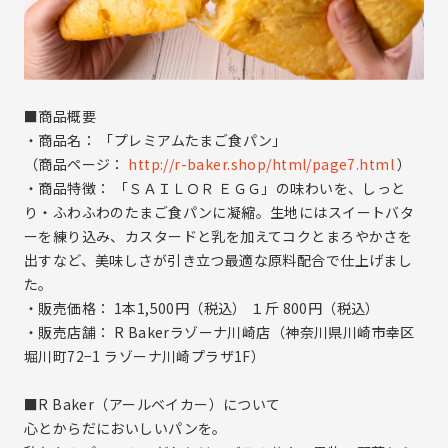
採用ニュース
事業等のリスク
サイトマップ
ディスクロージャーポリシー
業績・財務情報
お問い合わせ
業績ハイライト
■商品概要
主な経営指標
・商品名： 「プレミアムたまご食パン」
商品・原産地情報
（商品ページ：
http://r-baker.shop/html/page7.html
）
セグメント別情報
・商品特徴： 「ＳＡＩＬＯＲ ＥＧＧ」の味わいを、しっと
貸借対照表
り・ふわふわのたまご食パンに凝縮。生地にはスイートバタ
損益計算書
ーを練り込み、カスタードと乳を加えてコクとまろやかさを
キャッシュ・フロー計算書
出すなど、美味しさが引き立つ最適な原料配合で仕上げまし
た。
IRイベント
・販売価格： 1本1,500円（税込） １斤 800円（税込）
決算説明会
・販売店舗： R Bakerラゾーナ川崎店（神奈川県川崎市幸区
個人投資家向け会社説明会
堀川町72−1 ラゾーナ川崎プラザ1F）
株主総会
■R Baker（アールベイカー）について
株主様工場見学
心とからだにおいしいパンを。
IR資料室