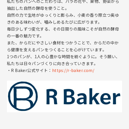
私たちのパンへのこだわりは、バラの花や、果物、野菜から
抽出した自然の酵母を使うこと。
IR資料室トップ
自然の力で生地がゆっくりと膨らみ、小麦の香り際立つ奥ゆ
決算短信
きのある味わいが、嚙みしめるたびに広がります。
有価証券報告書
毎日少しずつ変化する、その日限りの風味こそが自然の酵母
株主様向け報告書
の一番の魅力です。
また、からだにやさしい食材をつかうことで、からだの中か
株式・社債情報
ら健康を支えるパンをつくることを心がけています。
株式事務手続きのご案内
1つのパンが、1人の心豊かな時間を紡ぐように。そう願い、
株式基本情報
私たちは日々パンづくりに向き合っていきます。
株主還元（配当等）
・R Baker公式サイト：
https://r-baker.com/
株主優待情報
その他
IRカレンダー
IRに関するよくあるご質問
IRお問い合わせ
免責事項