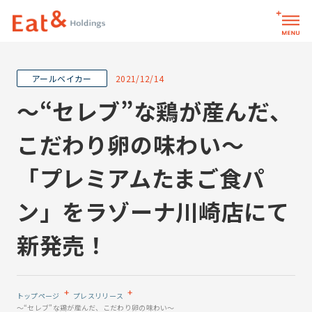
2021/12/14
お問い合わせ
サイト内検索
～“セレブ”な鶏が産んだ、
こだわり卵の味わい～
パーパス
「プレミアムたまご食パ
ン」をラゾーナ川崎店にて
企業情報
新発売！
企業情報トップ
イートアンドグループ
メッセージ
会社一覧
会社概要
トップページ
プレスリリース
役員一覧
イートアンドグループ会社一覧トップ
～“セレブ”な鶏が産んだ、こだわり卵の味わい～