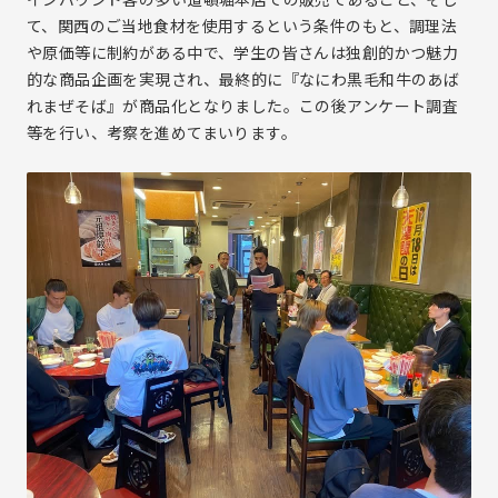
電子公告
て、関西のご当地食材を使用するという条件のもと、調理法
メールマガジン登録
や原価等に制約がある中で、学生の皆さんは独創的かつ魅力
株価情報(yahoo!ファイナンス)
的な商品企画を実現され、最終的に『なにわ黒毛和牛のあば
れまぜそば』が商品化となりました。この後アンケート調査
等を行い、考察を進めてまいります。