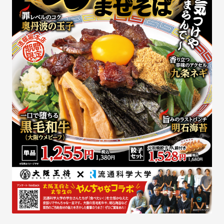
採用ニュース
事業等のリスク
サイトマップ
ディスクロージャーポリシー
業績・財務情報
お問い合わせ
業績ハイライト
主な経営指標
商品・原産地情報
セグメント別情報
貸借対照表
損益計算書
キャッシュ・フロー計算書
IRイベント
決算説明会
個人投資家向け会社説明会
株主総会
株主様工場見学
IR資料室