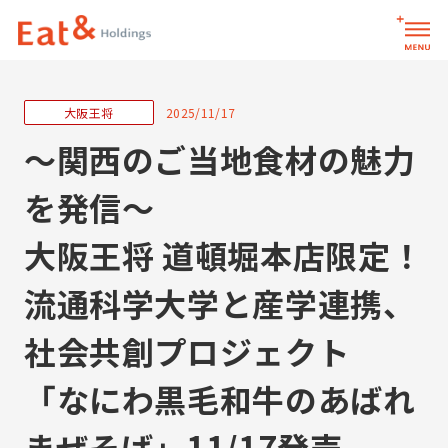
2025/11/17
お問い合わせ
サイト内検索
～関西のご当地食材の魅力
を発信～
パーパス
大阪王将 道頓堀本店限定！
流通科学大学と産学連携、
企業情報
社会共創プロジェクト
企業情報トップ
イートアンドグループ
メッセージ
「なにわ黒毛和牛のあばれ
会社一覧
会社概要
役員一覧
まぜそば」11/17発売
イートアンドグループ会社一覧トップ