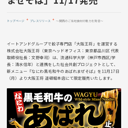
事業と強み
ブランド一覧
株式会社イートアンドフーズ
沿革
株式会社大阪王将
拠点案内
トップページ
プレスリリース
～関西のご当地食材の魅力を発信～
株式会社アールベイカー
プレスリリース
株式会社ナインブロック
株式会社一品香
イートアンドグループで餃子専門店「大阪王将」を運営する
Eat&INTERNATIONAL Co.,Ltd.
サステナビリティ
株式会社大阪王将（東京ヘッドオフィス：東京都品川区 代表
取締役社長：文野幸司）は、流通科学大学（神戸市西区/学
サステナビリティトップ
長：清水信年）と連携をした社会共創プロジェクトとして、
IR情報
サステナビリティ基本方針
新メニュー『なにわ黒毛和牛のあばれまぜそば』を11月17日
（月）より大阪王将 道頓堀本店にて限定販売いたします。
7つの重点取組み
サステナビリティレポート
IR情報トップ
採用情報
気候変動への取り組み
経営方針
採用情報トップ
株主の皆様へ
中途採用
中期経営計画
ソーシャルメディア
新卒採用
コーポレート・ガバナンス
個人情報保護方針