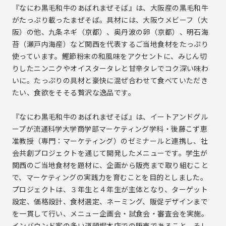
『なにわ黒毛和牛のあばれまぜそば』は、大阪産の黒毛和牛
IR資料室トップ
がたっぷり載ったまぜそば。具材には、大阪ウメビーフ（大
決算短信
阪）の他、九条ネギ（京都）、奥丹波の卵（京都）、明石海
有価証券報告書
苔（瀬戸内海産）など関西を代表するご当地食材をたっぷり
使っています。鰹節粉末の和風味をアクセントに、みじん切
株主様向け報告書
りしたニンニクやオイスタータレと甘辛タレでコク深い味わ
株式・社債情報
いに。たっぷりの具材と豪快に混ぜ合わせて食べていただき
株式事務手続きのご案内
たい、食欲をそそる贅沢な逸品です。
株式基本情報
『なにわ黒毛和牛のあばれまぜそば』は、イートアンドグル
株主還元（配当等）
ープが流通科学大学商学部マーケティング学科・後藤こず恵
株主優待情報
准教授（専門：マーケティング）のゼミナールと連携し、社
会共創プロジェクトを通じて開発したメニューです。学生が
その他
関西のご当地食材を題材に、企画から販売まで取り組むこと
IRカレンダー
で、マーケティングの実践力を育むことを目的としました。
IRに関するよくあるご質問
プロジェクトは、３年生と４年生が主体となり、ターゲット
IRお問い合わせ
設定、価格設計、食材選定、ネーミング、販促デザインまで
を一貫して行い、メニュー企画会・試食会・審査会を実施。
免責事項
インバウンド客の多い道頓堀本店での販売であること、そし