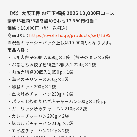
IR資料室トップ
【松】大阪王将 お年玉福袋 2026 10,000円コース
決算短信
豪華13種類23袋を詰め合わせ17,390円相当！
有価証券報告書
価格：
10,000円（税・送料込）
株主様向け報告書
商品URL：
https://o-ohsho.jp/products/set/1395
※現金キャッシュバック上限は10,000円となります。
株式・社債情報
商品内容：
株式事務手続きのご案内
・元祖肉餃子50個入850g×1袋 （餃子のタレ×6袋）
・ぷるもち水餃子超特盛72個入1,224g×1袋
株式基本情報
・肉焼売特盛30個入1,050g×1袋
株主還元（配当等）
・海老のチリソース200g×1袋
株主優待情報
・酢豚キット200g×1袋
その他
・直火炒めチャーハン230g×2袋
・パラッと炒めたねぎ塩チャーハン200g×1袋 pp
IRカレンダー
・ガーリック炒めチャーハン210g×2袋
IRに関するよくあるご質問
・カレーチャーハン230g×2袋
IRお問い合わせ
・豚カルビチャーハン210g×2袋
免責事項
・エビ塩チャーハン210g×2袋