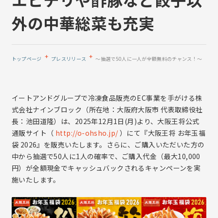
事業と強み
ブランド一覧
株式会社イートアンドフーズ
外の中華総菜も充実
沿革
株式会社大阪王将
拠点案内
株式会社アールベイカー
プレスリリース
株式会社ナインブロック
トップページ
プレスリリース
～抽選で50人に一人が全額無料のチャンス！～
株式会社一品香
Eat&INTERNATIONAL Co.,Ltd.
サステナビリティ
イートアンドグループで冷凍食品販売のEC事業を手がける株
サステナビリティトップ
式会社ナインブロック（所在地：大阪府大阪市 代表取締役社
IR情報
サステナビリティ基本方針
長：池田道隆）は、2025年12月1日(月)より、大阪王将公式
通販サイト（
http://o-ohsho.jp/
）にて『大阪王将 お年玉福
7つの重点取組み
袋 2026』を販売いたします。さらに、ご購入いただいた方の
サステナビリティレポート
IR情報トップ
採用情報
中から抽選で50人に1人の確率で、ご購入代金（最大10,000
気候変動への取り組み
経営方針
円）が全額現金でキャッシュバックされるキャンペーンを実
採用情報トップ
施いたします。
株主の皆様へ
中途採用
中期経営計画
ソーシャルメディア
新卒採用
コーポレート・ガバナンス
個人情報保護方針