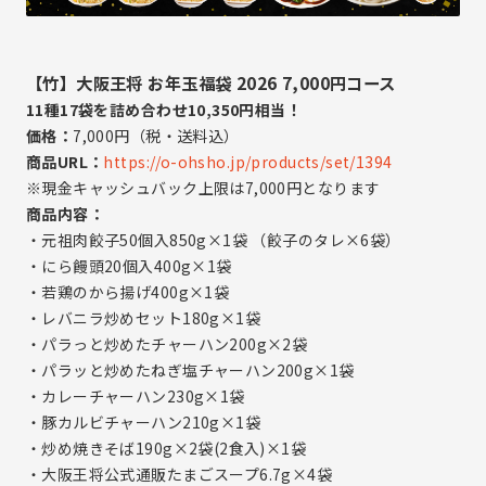
【竹】大阪王将 お年玉福袋 2026 7,000円コース
11種17袋を詰め合わせ10,350円相当！
価格：
7,000円（税・送料込）
商品URL：
https://o-ohsho.jp/products/set/1394
※現金キャッシュバック上限は7,000円となります
商品内容：
・元祖肉餃子50個入850g×1袋 （餃子のタレ×6袋）
・にら饅頭20個入400g×1袋
・若鶏のから揚げ400g×1袋
・レバニラ炒めセット180g×1袋
・パラっと炒めたチャーハン200g×2袋
・パラッと炒めたねぎ塩チャーハン200g×1袋
・カレーチャーハン230g×1袋
・豚カルビチャーハン210g×1袋
・炒め焼きそば190g×2袋(2食入)×1袋
・大阪王将公式通販たまごスープ6.7g×4袋