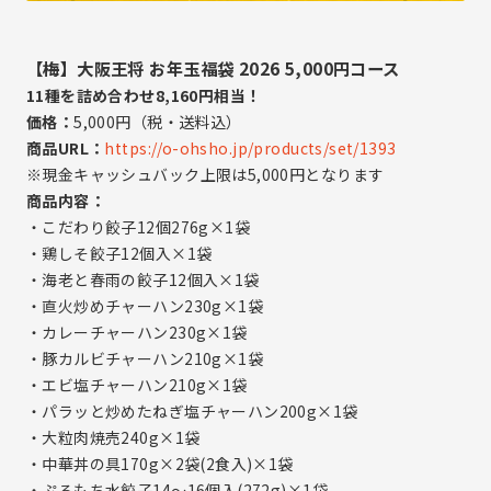
【梅】大阪王将 お年玉福袋 2026 5,000円コース
11種を詰め合わせ8,160円相当！
価格：
5,000円（税・送料込）
商品URL：
https://o-ohsho.jp/products/set/1393
※現金キャッシュバック上限は5,000円となります
商品内容：
・こだわり餃子12個276g×1袋
・鶏しそ餃子12個入×1袋
・海老と春雨の餃子12個入×1袋
・直火炒めチャーハン230g×1袋
・カレーチャーハン230g×1袋
・豚カルビチャーハン210g×1袋
・エビ塩チャーハン210g×1袋
・パラッと炒めたねぎ塩チャーハン200g×1袋
・大粒肉焼売240g×1袋
・中華丼の具170g×2袋(2食入)×1袋
・ぷるもち水餃子14～16個入(272g)×1袋