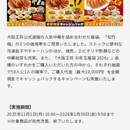
採用ニュース
事業等のリスク
サイトマップ
ディスクロージャーポリシー
業績・財務情報
お問い合わせ
業績ハイライト
大阪王将公式通販の人気中華を詰め合わせた福袋。「松竹
主な経営指標
商品・原産地情報
梅」の3つの価格帯をご用意いたしました。ストックに便利な
セグメント別情報
冷凍餃子やチャーハンのほか、焼売、エビチリや酢豚などの
貸借対照表
中華総菜も充実。また、『大阪王将 お年玉福袋 2026』」各
種のいずれかをご購入いただいた方の中から、それぞれ抽選
損益計算書
で50人に1人の確率で、ご購入代金（最大10,000円）を全額
キャッシュ・フロー計算書
現金でキャッシュバックするキャンペーンも実施いたしま
IRイベント
す。
決算説明会
個人投資家向け会社説明会
【実施期間】
株主総会
2025年12月1日(月) 10:00～2026年1月30日(金) 9:59まで
株主様工場見学
※対象商品が完売次第、終了いたします。
IR資料室