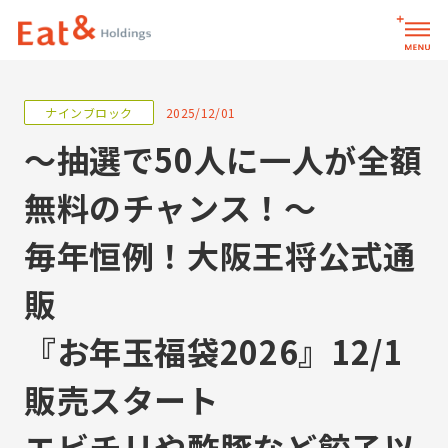
2025/12/01
お問い合わせ
サイト内検索
～抽選で50人に一人が全額
無料のチャンス！～
パーパス
毎年恒例！大阪王将公式通
販
企業情報
『お年玉福袋2026』12/1
企業情報トップ
イートアンドグループ
メッセージ
販売スタート
会社一覧
会社概要
役員一覧
エビチリや酢豚など餃子以
イートアンドグループ会社一覧トップ