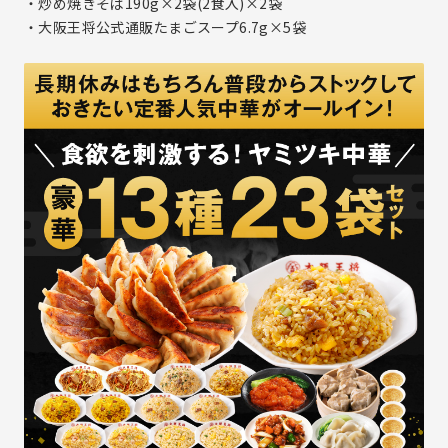
・炒め焼きそば190g×2袋(2食入)×2袋
電子公告
・大阪王将公式通販たまごスープ6.7g×5袋
メールマガジン登録
株価情報(yahoo!ファイナンス)