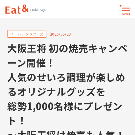
2026/05/29
お問い合わせ
サイト内検索
大阪王将 初の焼売キャンペ
ーン開催！
パーパス
人気のせいろ調理が楽しめ
るオリジナルグッズを
企業情報
総勢1,000名様にプレゼン
企業情報トップ
イートアンドグループ
メッセージ
ト！
会社一覧
会社概要
役員一覧
～大阪王将は焼売も人気！
イートアンドグループ会社一覧トップ