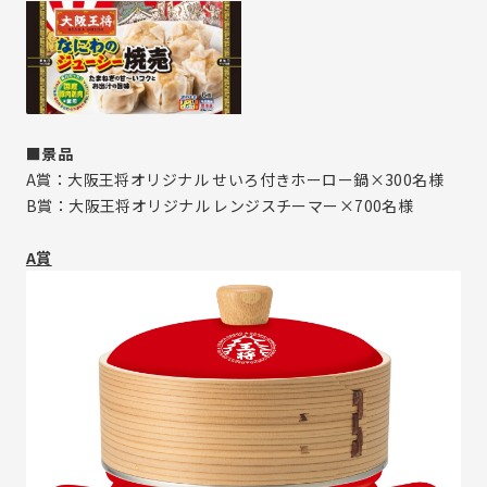
電子公告
メールマガジン登録
株価情報(yahoo!ファイナンス)
■景品
A賞：大阪王将オリジナル せいろ付きホーロー鍋×300名様
B賞：大阪王将オリジナル レンジスチーマー×700名様
A賞