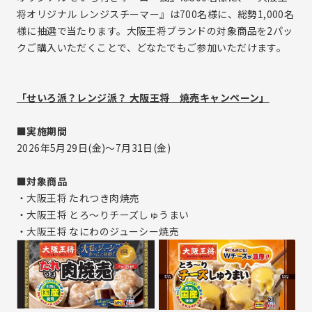
将オリジナル レンジスチーマー』は700名様に、総勢1,000名
IR資料室トップ
様に抽選で当たります。大阪王将ブランドの対象商品を2パッ
決算短信
クご購入いただくことで、どなたでもご参加いただけます。
有価証券報告書
株主様向け報告書
「せいろ派？レンジ派？ 大阪王将 焼売キャンペーン」
株式・社債情報
株式事務手続きのご案内
■実施期間
株式基本情報
2026年5月29日(金)～7月31日(金)
株主還元（配当等）
■対象商品
株主優待情報
・大阪王将 たれつき肉焼売
その他
・大阪王将 とろ～りチーズしゅうまい
・大阪王将 なにわのジューシー焼売
IRカレンダー
IRに関するよくあるご質問
IRお問い合わせ
免責事項