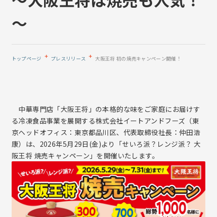
事業と強み
ブランド一覧
株式会社イートアンドフーズ
～
沿革
株式会社大阪王将
拠点案内
株式会社アールベイカー
プレスリリース
株式会社ナインブロック
トップページ
プレスリリース
大阪王将 初の焼売キャンペーン開催！
株式会社一品香
Eat&INTERNATIONAL Co.,Ltd.
サステナビリティ
サステナビリティトップ
中華専門店「大阪王将」の本格的な味をご家庭にお届けす
IR情報
サステナビリティ基本方針
る冷凍食品事業を展開する株式会社イートアンドフーズ（東
京ヘッドオフィス：東京都品川区、代表取締役社長：仲田浩
7つの重点取組み
康）は、2026年5月29日(金)より「せいろ派？レンジ派？ 大
サステナビリティレポート
IR情報トップ
採用情報
阪王将 焼売キャンペーン」を開催いたします。
気候変動への取り組み
経営方針
採用情報トップ
株主の皆様へ
中途採用
中期経営計画
ソーシャルメディア
新卒採用
コーポレート・ガバナンス
個人情報保護方針