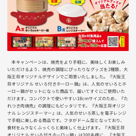
採用ニュース
事業等のリスク
サイトマップ
ディスクロージャーポリシー
業績・財務情報
お問い合わせ
業績ハイライト
主な経営指標
商品・原産地情報
セグメント別情報
貸借対照表
本キャンペーンは、焼売をより手軽に、美味しくお楽しみ
損益計算書
いただけるよう、焼売の調理にぴったりなグッズを2種類、大
阪王将オリジナルデザインでご用意いたしました。『大阪王
キャッシュ・フロー計算書
将オリジナル せいろ付きホーロー鍋』は、人気のせいろとホ
IRイベント
ーロー鍋がセットになった商品で、届いてすぐにご使用いた
決算説明会
だけます。コンパクトで使いやすい18cmサイズのため、『た
れつき肉焼売』の調理にもピッタリです。『大阪王将オリジ
個人投資家向け会社説明会
ナル レンジスチーマー』は、人気のせいろ蒸しを電子レンジ
株主総会
で手軽に楽しめる商品です。フタがドーム型となっており、
株主様工場見学
食材をムラなくふっくらと美味しく仕上げます。『大阪王将
オリジナル せいろ付きホーロー鍋』は300名様に、『大阪王
IR資料室