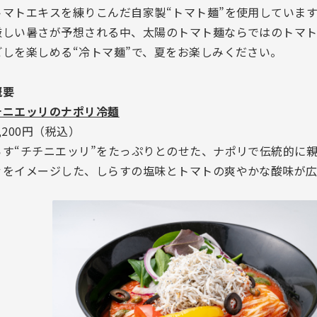
トマトエキスを練りこんだ自家製“トマト麺”を使用しています
厳しい暑さが予想される中、太陽のトマト麺ならではのトマ
ごしを楽しめる“冷トマ麺”で、夏をお楽しみください。
概要
ソーシャルメディア
個人情報保護方針
チニエッリのナポリ冷麺
サイトマップ
,200円（税込）
お問い合わせ
らす“チチニエッリ”をたっぷりとのせた、ナポリで伝統的に
ァをイメージした、しらすの塩味とトマトの爽やかな酸味が
商品・原産地情報