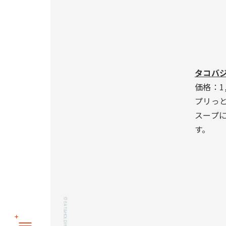
タコバ
価格：1
プリっ
スープ
す。
© EAT&HOLDINGS Co.,Ltd.