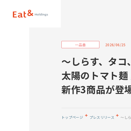
2026/06/25
～しらす、タコ
太陽のトマト麺
パーパス
新作3商品が登
トップページ
プレスリリース
～し