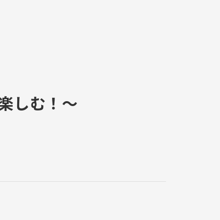
お問い合わせ
サイト内検索
楽しむ！～
イートアンドグループ
会社一覧
株式会社イートアンドフーズ
株式会社大阪王将
株式会社アールベイカー
株式会社ナインブロック
株式会社一品香