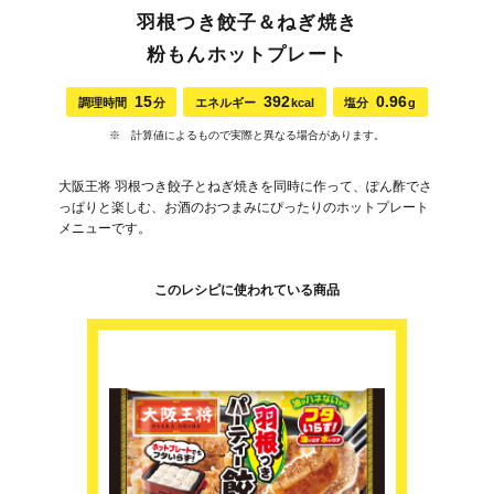
羽根つき餃子＆ねぎ焼き
粉もんホットプレート
15
392
0.96
調理時間
分
エネルギー
kcal
塩分
g
※ 計算値によるもので実際と異なる場合があります。
大阪王将 羽根つき餃子とねぎ焼きを同時に作って、ぽん酢でさ
っぱりと楽しむ、お酒のおつまみにぴったりのホットプレート
メニューです。
このレシピに使われている商品