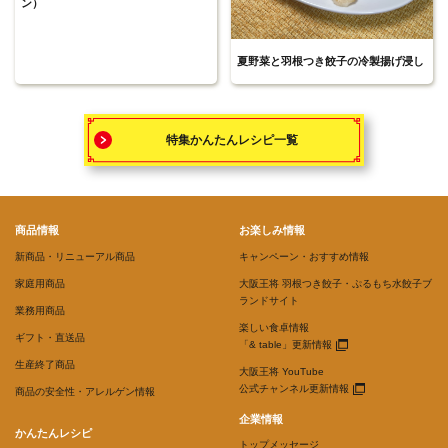
ン）
夏野菜と羽根つき餃子の冷製揚げ浸し
特集かんたんレシピ一覧
商品情報
お楽しみ情報
新商品・リニューアル商品
キャンペーン・おすすめ情報
家庭用商品
大阪王将 羽根つき餃子・ぷるもち水餃子ブ
ランドサイト
業務用商品
楽しい食卓情報
ギフト・直送品
「& table」更新情報
生産終了商品
大阪王将 YouTube
公式チャンネル更新情報
商品の安全性・アレルゲン情報
企業情報
かんたんレシピ
トップメッセージ