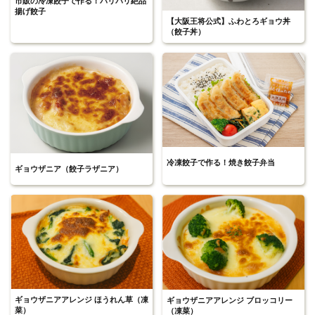
市販の冷凍餃子で作る！パリパリ絶品
揚げ餃子
【大阪王将公式】ふわとろギョウ丼
（餃子丼）
冷凍餃子で作る！焼き餃子弁当
ギョウザニア（餃子ラザニア）
ギョウザニアアレンジ ほうれん草（凍
ギョウザニアアレンジ ブロッコリー
菜）
（凍菜）