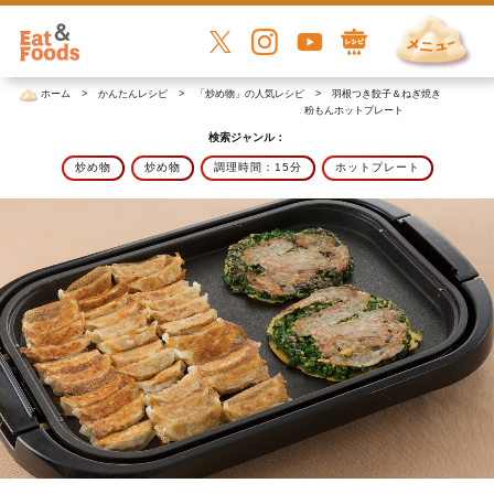
ホーム
かんたんレシピ
「炒め物」の人気レシピ
羽根つき餃子＆ねぎ焼き
粉もんホットプレート
検索ジャンル：
炒め物
炒め物
調理時間：15分
ホットプレート