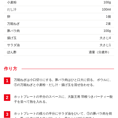
小麦粉
100g
だし汁
100ml
卵
1個
万能ねぎ
2束
豚バラ肉
100g
揚げ玉
大さじ4
サラダ油
大さじ1
ぽん酢
適量（分慮外）
作り方
1
万能ねぎは小口切りにする。豚バラ肉はひと口大に切る。 ボウルに、
①の万能ねぎと小麦粉・だし汁・揚げ玉を混ぜ合わせる。
2
ホットプレートの半分のスペースに、大阪王将 羽根つきパーティー餃
子を並べて熱を入れる。
3
ホットプレートの残りの半分にサラダ油をひいて、①の豚バラ肉を焼