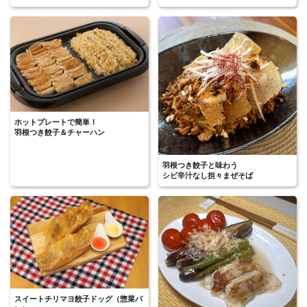
ホットプレートで簡単！
羽根つき餃子＆チャーハン
羽根つき餃子と味わう
シビ辛汁なし担々まぜそば
スイートチリマヨ餃子ドッグ（惣菜パ