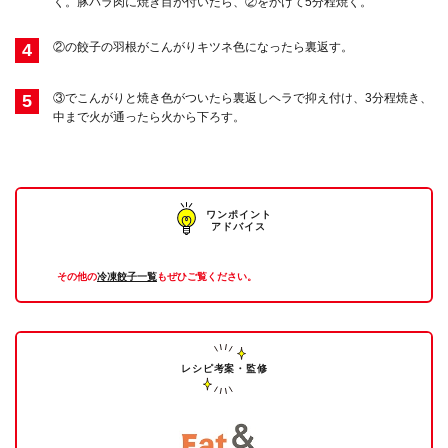
く。豚バラ肉に焼き目が付いたら、②をかけて5分程焼く。
4
②の餃子の羽根がこんがりキツネ色になったら裏返す。
5
③でこんがりと焼き色がついたら裏返しヘラで抑え付け、3分程焼き、
中まで火が通ったら火から下ろす。
ワンポイント
アドバイス
その他の
冷凍餃子一覧
もぜひご覧ください。
レシピ考案・監修